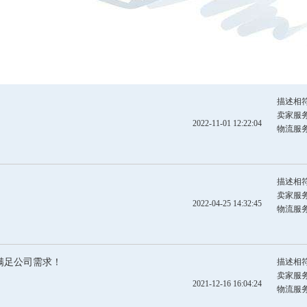
描述相
卖家服
2022-11-01 12:22:04
物流服
描述相
卖家服
2022-04-25 14:32:45
物流服
满足公司需求！
描述相
卖家服
2021-12-16 16:04:24
物流服