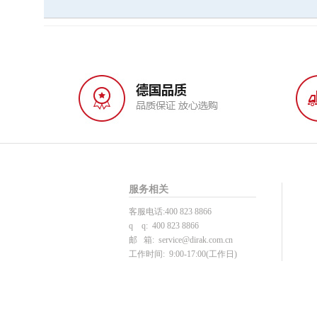
服务相关
客服电话:400 823 8866
q q: 400 823 8866
邮 箱:
service@dirak.com.cn
工作时间: 9:00-17:00(工作日)