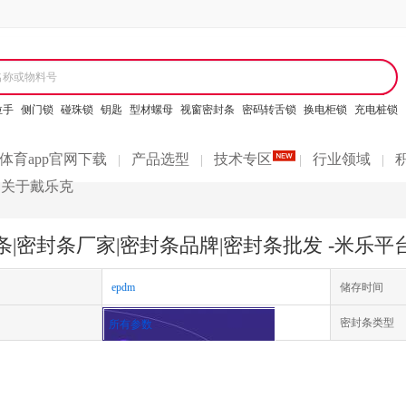
名称或物料号
拉手
侧门锁
碰珠锁
钥匙
型材螺母
视窗密封条
密码转舌锁
换电柜锁
充电桩锁
体育app官网下载
产品选型
技术专区
行业领域
|
|
|
|
关于戴乐克
|密封条厂家|密封条品牌|密封条批发 -米乐平
epdm
储存时间
密封条类型
所有参数