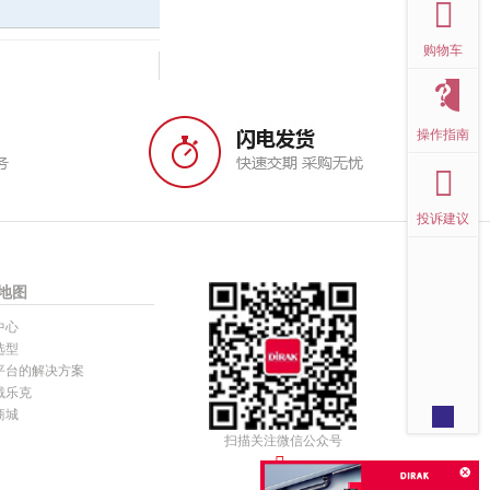
购物车
操作指南
投诉建议
地图
中心
选型
平台的解决方案
戴乐克
商城
扫描关注微信公众号