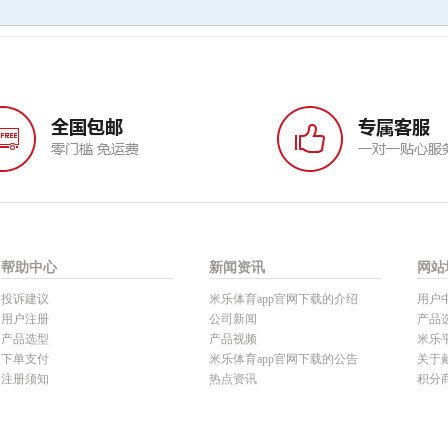
帮助中心
新闻资讯
网站
投诉建议
米乐体育app官网下载的介绍
用户
用户注册
公司新闻
产品
产品选型
产品视频
米乐
下单支付
米乐体育app官网下载的公告
关于
注册须知
热点资讯
积分