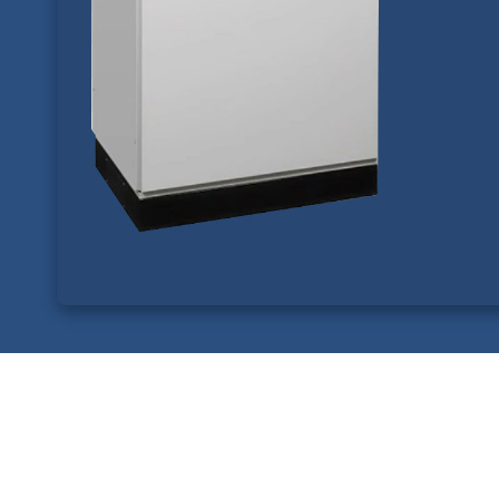
控制柜是按电气接线要求将开关设备、测量仪表、保护电器和辅助设备组
控制柜又包括许多种，有电气控制柜、变频控制柜、低压控制柜、高压控
因为产品成熟，应用广泛，所以各个产品的价格很透明，各个厂家都在能
戴乐克在为客户降本方面有如下优势：
1：在行业多年，产品经过时间和市场的检验，质量稳定可靠
2: 客户数量多，需求多，产品基本覆盖了市场上柜体的常用规格
3：因为客户数量多，单次生产量大，把下降的制造成本让利给客户，性