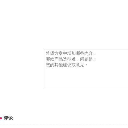
4：常用的产品都有备库，常见产品可以做到当天发货
5：戴乐克根据客户需求和技术进步不断采用min等新技术工艺提高产品
名称：密封条
273-1005.00-00000
结构简单，更换维护方便，
德国品质，柔
20mm，降低门厚，提高柜体空间利用率
可拆卸结构，便于设备安装和维
rohs，助力设备出口
2：ip65防护等级，适合户外使用
3：模块化结构，产
评论