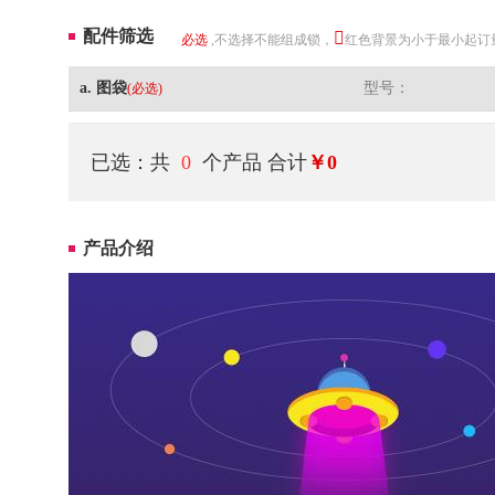
配件筛选
必选
,不选择不能组成锁，
红色背景为小于最小起订
a. 图袋
型号：
(必选)
已选：共
0
个产品
合计
￥0
产品介绍