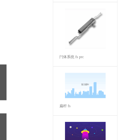
闩体系统 fs prc
扁杆 fs