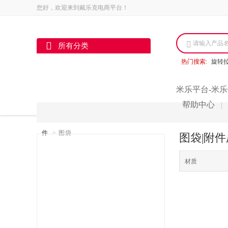
您好，欢迎来到戴乐克电商平台！
请输入产品
所有分类
热门搜索:
旋转
米乐平台-米乐
帮助中心
|
件
>
图袋
图袋|附件
材质