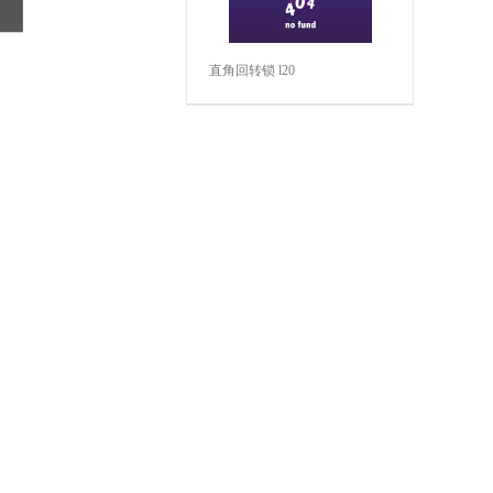
直角回转锁 l20