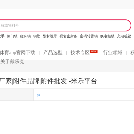
名称或物料号
拉手
侧门锁
碰珠锁
钥匙
型材螺母
视窗密封条
密码转舌锁
换电柜锁
充电桩锁
体育app官网下载
产品选型
技术专区
行业领域
|
|
|
|
关于戴乐克
厂家|附件品牌|附件批发 -米乐平台
ps