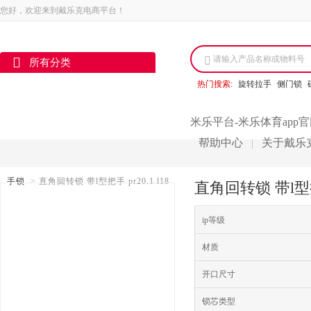
您好，欢迎来到戴乐克电商平台！
请输入产品名称或物料号
所有分类
热门搜索:
旋转拉手
侧门锁
米乐平台-米乐体育app
帮助中心
关于戴乐
|
手锁
>
直角回转锁 带l型把手 pr20.1 l18
直角回转锁 带l型把
ip等级
材质
开口尺寸
锁芯类型