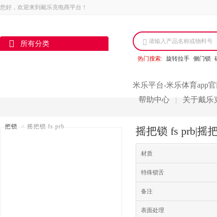
您好，欢迎来到戴乐克电商平台！
请输入产品名称或物料号
所有分类
热门搜索:
旋转拉手
侧门锁
米乐平台-米乐体育app
帮助中心
关于戴乐
|
把锁
>
摇把锁 fs prb
摇把锁 fs prb
材质
特殊锁舌
备注
表面处理