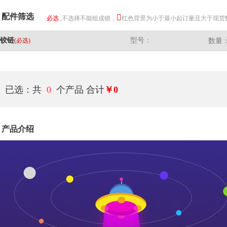
配件筛选
必选
,不选择不能组成锁，
红色背景为小于最小起订量且大于现货
铰链
型号：
(必选)
数量
已选：共
0
个产品
合计
￥0
产品介绍