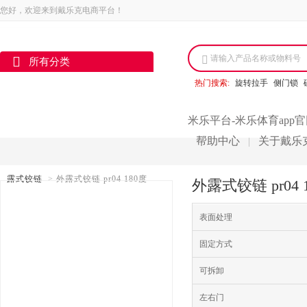
您好，欢迎来到戴乐克电商平台！
请输入产品名称或物料号
所有分类
热门搜索:
旋转拉手
侧门锁
米乐平台-米乐体育app
帮助中心
关于戴乐
|
露式铰链
>
外露式铰链 pr04 180度
外露式铰链 pr0
表面处理
固定方式
可拆卸
左右门