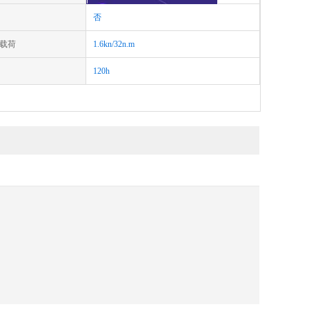
否
载荷
1.6kn/32n.m
120h