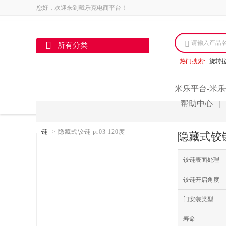
您好，欢迎来到戴乐克电商平台！
请输入产品
所有分类
热门搜索:
旋转
米乐平台-米乐
帮助中心
|
链
>
隐藏式铰链 pr03 120度
隐藏式铰链
铰链表面处理
铰链开启角度
门安装类型
寿命