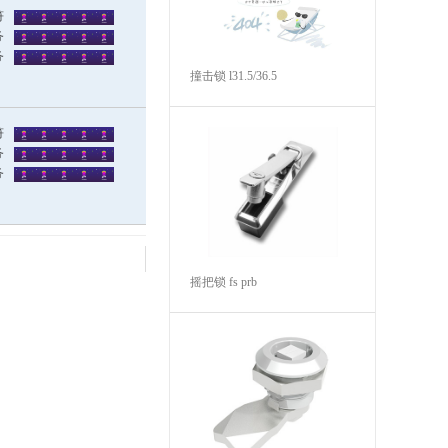
符
务
务
撞击锁 l31.5/36.5
符
务
务
摇把锁 fs prb