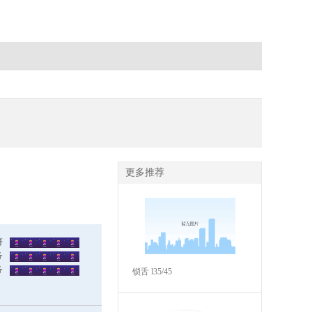
更多推荐
符
务
务
锁舌 l35/45