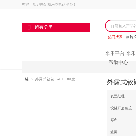
您好，欢迎来到戴乐克电商平台！
请输入产品
所有分类
热门搜索:
旋转
米乐平台-米乐
帮助中心
|
链
>
外露式铰链 pr01 180度
外露式铰链
表面处理
铰链开启角度
寿命
盐雾