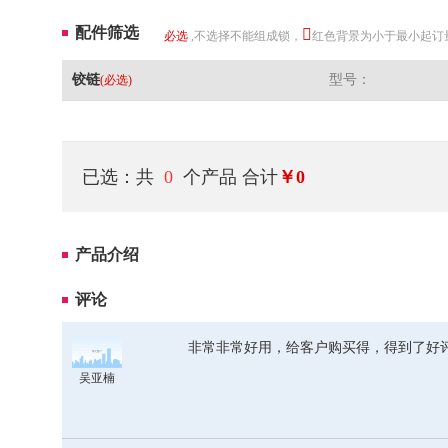
配件筛选
必选
,不选择不能组成锁，
红色背景为小于最小起订
铰链
型号：
(必选)
已选：共
0
个产品
合计
￥0
产品介绍
评论
非常非常好用，给客户购买得，得到了好
吴亚楠