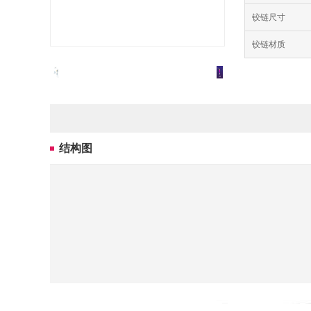
铰链尺寸
铰链材质
结构图