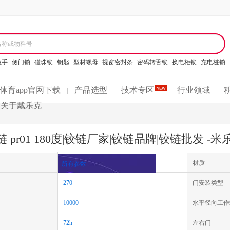
名称或物料号
拉手
侧门锁
碰珠锁
钥匙
型材螺母
视窗密封条
密码转舌锁
换电柜锁
充电桩锁
体育app官网下载
产品选型
技术专区
行业领域
|
|
|
|
关于戴乐克
 pr01 180度|铰链厂家|铰链品牌|铰链批发 -
材质
所有参数
270
门安装类型
10000
水平径向工作
72h
左右门