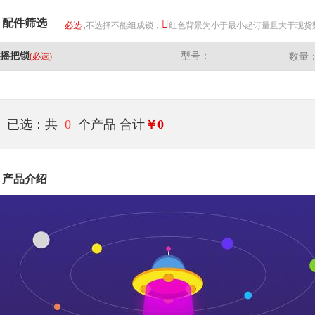
配件筛选
必选
,不选择不能组成锁，
红色背景为小于最小起订量且大于现货
摇把锁
型号：
(必选)
数量
已选：共
0
个产品
合计
￥0
产品介绍