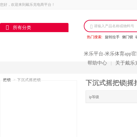
您好，欢迎来到戴乐克电商平台！
请输入产品名称或物料号
所有分类
热门搜索:
旋转拉手
侧门锁
米乐平台-米乐体育app
帮助中心
关于戴乐
|
把锁
>
下沉式摇把锁
下沉式摇把锁|摇
ip等级