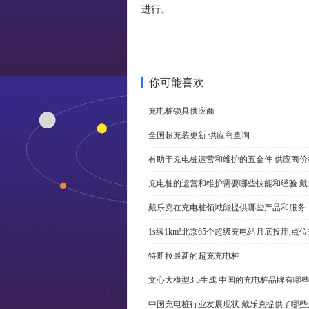
进行。
你可能喜欢
充电桩锁具供应商
全国超充装更新 供应商查询
有助于充电桩运营和维护的五金件 供应商价
充电桩的运营和维护需要哪些技能和经验 
戴乐克在充电桩领域能提供哪些产品和服务
1s续1km!北京65个超级充电站月底投用,点
特斯拉最新的超充充电桩
文心大模型3.5生成 中国的充电桩品牌有哪
top
中国充电桩行业发展现状 戴乐克提供了哪些