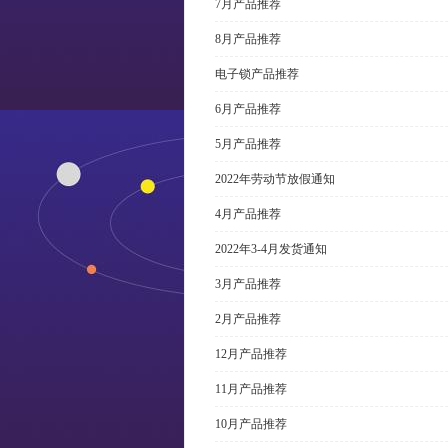
7月产品推荐
8月产品推荐
电子锁产品推荐
6月产品推荐
5月产品推荐
2022年劳动节放假通知
4月产品推荐
2022年3-4月发货通知
3月产品推荐
2月产品推荐
12月产品推荐
11月产品推荐
10月产品推荐