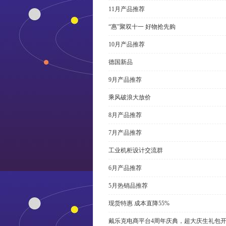
11月产品推荐
“惠”聚双十一 好物抢先购
10月产品推荐
德国新品
9月产品推荐
乘风破浪大放价
8月产品推荐
7月产品推荐
工业机柜设计交流群
6月产品推荐
5月热销品推荐
现货特惠 成本直降55%
戴乐克电商平台4周年庆典，超大庆生礼包开