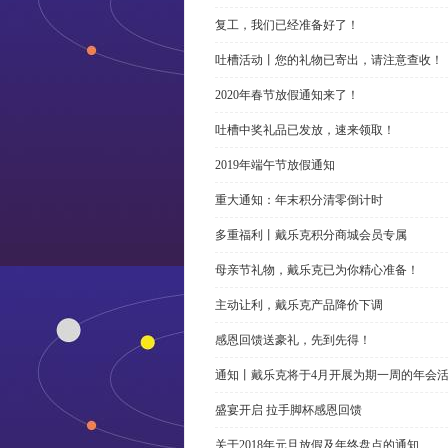
复工，我们已经准备好了！
吐槽活动丨您的礼物已寄出，请注意查收！
2020年春节放假通知来了！
吐槽中奖礼品已发放，速来领取！
2019年端午节放假通知
重大通知：年末积分清零倒计时
多重福利丨戴乐克积分商城会员专属
母亲节礼物，戴乐克已为你精心准备！
主动让利，戴乐克产品降价下调
感恩回馈送豪礼，先到先得！
通知丨戴乐克将于4月开展为期一周的年会
盛宴开启 拉手脚杯感恩回馈
关于2018年元旦放假及年终盘点的通知