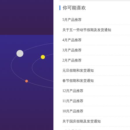
你可能喜欢
5月产品推荐
关于五一劳动节假期及发货通知
4月产品推荐
3月产品推荐
2月产品推荐
元旦假期和发货通知
春节假期和发货通知
12月产品推荐
11月产品推荐
10月产品推荐
关于国庆假期及发货通知