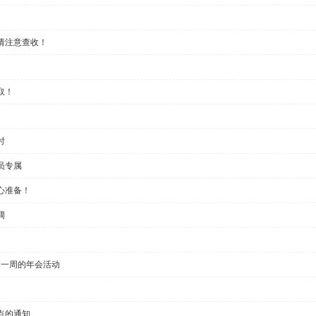
请注意查收！
取！
时
员专属
心准备！
调
期一周的年会活动
盘点的通知