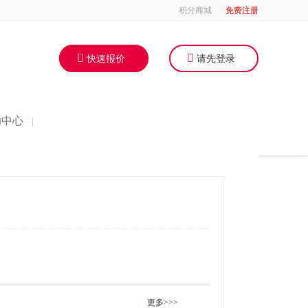
积分商城
免费注册
快速报价
请先登录
助中心
|
更多>>>