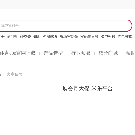
名称或物料号
拉手
侧门锁
碰珠锁
钥匙
型材螺母
视窗密封条
密码转舌锁
换电柜锁
充电桩锁
体育app官网下载
产品选型
行业领域
积分商城
帮
|
|
|
|
告
>
文章信息
展会月大促-米乐平台