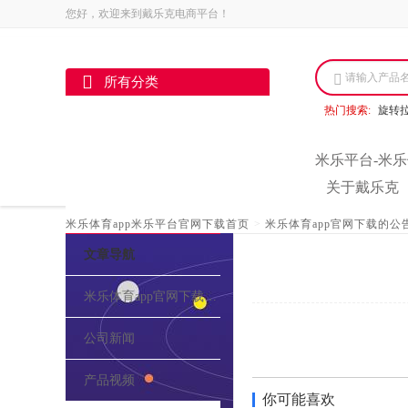
您好，欢迎来到戴乐克电商平台！
请输入产品
所有分类
热门搜索:
旋转
米乐平台-米乐
关于戴乐克
米乐体育app米乐平台官网下载首页
>
米乐体育app官网下载的公
文章导航
米乐体育app官网下载的介绍
公司新闻
产品视频
你可能喜欢