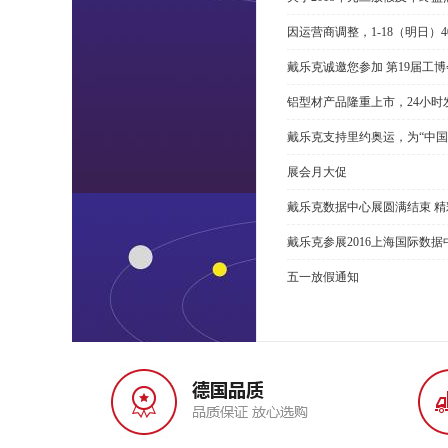
因运营商调整，1-18（明日
戴乐克诚邀您参加 第19届工
铝型材产品隆重上市，24小时
戴乐克支持里约奥运，为“中国
展会月大促
戴乐克数据中心展圆满结束 
戴乐克参展2016上海国际数据中心技
五一放假通知