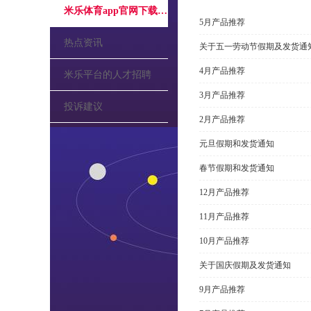
米乐体育app官网下载的公告
5月产品推荐
热点资讯
关于五一劳动节假期及发货通
4月产品推荐
米乐平台的人才招聘
3月产品推荐
投诉建议
2月产品推荐
元旦假期和发货通知
春节假期和发货通知
12月产品推荐
11月产品推荐
10月产品推荐
关于国庆假期及发货通知
9月产品推荐