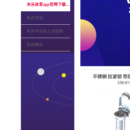
米乐体育app官网下载的公告
热点资讯
米乐平台的人才招聘
投诉建议