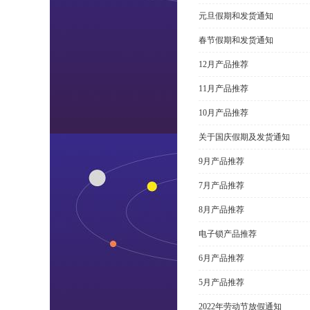
元旦假期和发货通知
春节假期和发货通知
12月产品推荐
11月产品推荐
10月产品推荐
关于国庆假期及发货通知
9月产品推荐
7月产品推荐
8月产品推荐
电子锁产品推荐
6月产品推荐
5月产品推荐
2022年劳动节放假通知