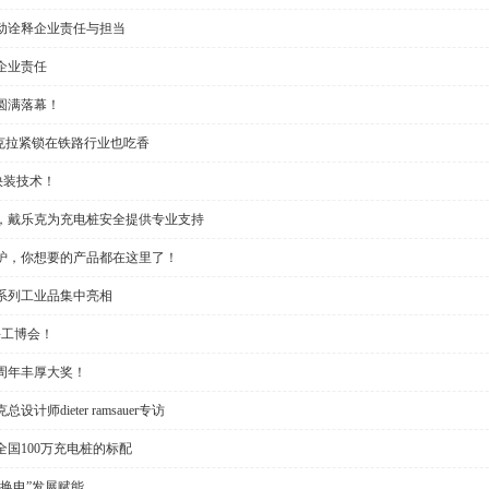
动诠释企业责任与担当
企业责任
州圆满落幕！
克拉紧锁在铁路行业也吃香
p快装技术！
，戴乐克为充电桩安全提供专业支持
出炉，你想要的产品都在这里了！
全系列工业品集中亮相
海工博会！
周年丰厚大奖！
dieter ramsauer专访
国100万充电桩的标配
换电”发展赋能