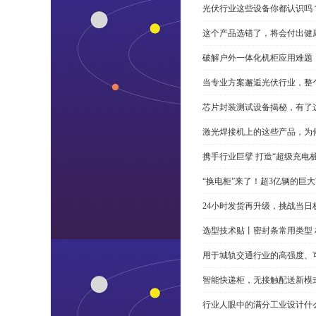
光伏行业这些设备你都认识吗
这个产品选错了，将会付出健
破解户外一体化机柜应用难题
当专业方案邂逅光伏行业，整
芯片封装测试设备揭秘，有了
激光焊接机上的这些产品，为
携手行业巨擘 打造“超级充电
“换电柜”来了！超3亿辆的巨
24小时发货再升级，挑战当日
选型技术贴丨密封条常用类型
用于城轨交通行业的高强度、
智能快递柜，无接触配送新模
行业人眼中的满分工业设计什