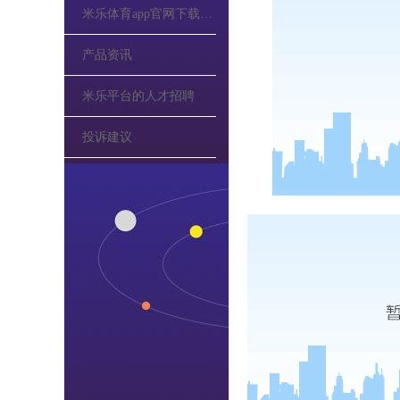
米乐体育app官网下载的公告
产品资讯
米乐平台的人才招聘
投诉建议