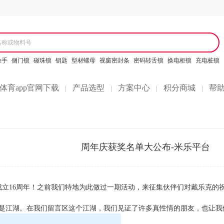
名称或物料号
拉手
侧门锁
碰珠锁
钥匙
型材螺母
视窗密封条
密码转舌锁
换电柜锁
充电桩锁
体育app官网下载
产品选型
方案中心
积分商城
帮
|
|
|
|
周年庆获奖名单大公布-米乐平台
成立
16
周年！之前我们特地为此做过一期活动，来征集伙伴们对戴乐克的
是江湖。在我们留言区这个江湖，我们见证了许多真性情的朋友，也让我