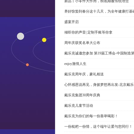
新品丨小零件大作用，彻底颠覆传统理念
养好惊蛰到春分这十几天，为全年健康打基
盛宴开启
倾听你的声音| 定制手账等你拿
周年庆获奖名单大公布
戴乐克诚邀您参加 第19届工博会-中国制造
enjoy激情人生
戴乐克周年庆，豪礼相送
心怀感恩说再见，身披梦想再出发-北京戴
戴乐克集团30周年庆典
戴乐克儿童节活动
戴乐克为你们的每一份善举喝彩！
一份枇杷一份情，这个端午让爱与您同行！