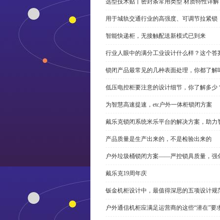
选型技术贴丨密封条常用类型 材质特性详解
用于城轨交通行业的高强度、可调节拉紧锁
智能快递柜，无接触配送新模式已到来
行业人眼中的满分工业设计什么样？这个答
锁闭产品最常见的几种表面处理，你都了解
低压电控柜要注意的设计细节，你了解多少
为智慧高速提速，etc户外一体柜锁闭方案
戴乐克锁闭系统米乐平台的解决方案，助力
产品质量是生产出来的，不是检验出来的
户外垃圾桶锁闭方案——严控锁具质量，强
戴乐克19周年庆
钣金机柜设计中，最值得深思的五项设计规
户外通信机柜应满足运营商的这些“潜在”要