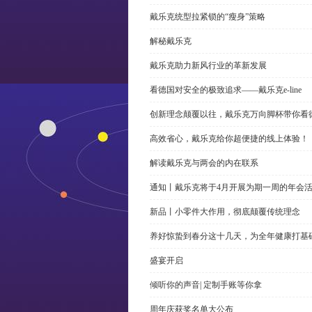
戴乐克统型拉紧锁的“瘦身”策略
解秘戴乐克
戴乐克助力新风行业的革新发展
看德国对安全的极致追求——戴乐克e-line
创新理念颠覆以往，戴乐克万向脚杯带你看
高效省心，戴乐克给你超便捷的线上体验！
解读戴乐克与两会的内在联系
通知丨戴乐克将于4月开展为期一周的年会
新品丨小零件大作用，彻底颠覆传统理念
养好惊蛰到春分这十几天，为全年健康打基
盛宴开启
倾听你的声音| 定制手账等你拿
周年庆获奖名单大公布