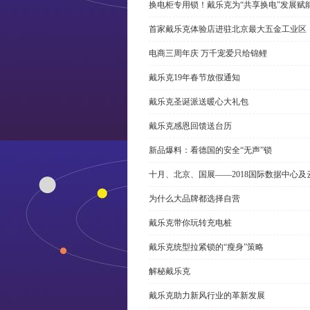
换电柜专用锁！戴乐克为“共享换电”发展赋
首家戴乐克体验店进驻北京最大五金工业区
电商三周年庆 万千宠爱只给锦鲤
戴乐克19年春节放假通知
戴乐克圣诞派送暖心大礼包
戴乐克感恩回馈送台历
新品爆料：看德国的安全“无声”锁
十月、北京、国展——2018国际数据中心
为什么大品牌都选择自营
戴乐克带你玩转充电桩
戴乐克统型拉紧锁的“瘦身”策略
解秘戴乐克
戴乐克助力新风行业的革新发展