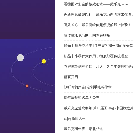
看德国对安全的极致追求——戴乐克e-line
创新理念颠覆以往，戴乐克万向脚杯带你看
高效省心，戴乐克给你超便捷的线上体验！
解读戴乐克与两会的内在联系
通知丨戴乐克将于4月开展为期一周的年会
新品丨小零件大作用，彻底颠覆传统理念
养好惊蛰到春分这十几天，为全年健康打基
盛宴开启
倾听你的声音| 定制手账等你拿
周年庆获奖名单大公布
戴乐克诚邀您参加 第19届工博会-中国制造
enjoy激情人生
戴乐克周年庆，豪礼相送