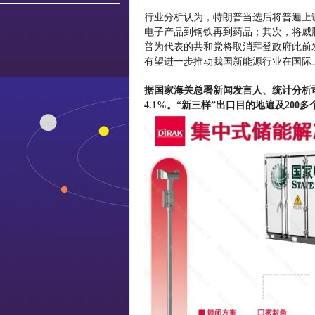
行业分析认为，特朗普当选后将普遍上调
电子产品到钢铁再到药品；其次，将威胁
普为代表的共和党将取消拜登政府此前
有望进一步推动我国新能源行业在国际
据国家海关总署新闻发言人、统计分析司
4.1%。“新三样”出口目的地遍及20