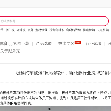
名称或物料号
拉手
侧门锁
碰珠锁
钥匙
型材螺母
视窗密封条
密码转舌锁
换电柜锁
充电桩锁
体育app官网下载
产品选型
技术专区
行业领域
|
|
|
|
关于戴乐克
极越汽车被爆“原地解散”，新能源行业洗牌加剧
合作的极越汽车项目传出不利消息，据报道，极越汽车的股东方将停止投资
一平通过视频会议的方式与全体员工沟通，提到11月起员工社保断缴，12
有给出具体的赔偿时间表。