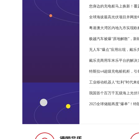
您身边的充电桩马上换新！覆盖
全球海拔最高光伏项目并网发
粤港澳大湾区内地九市实现欧
极越汽车被爆“原地解散”，新
无人车“爆点”应用出现，戴
戴乐克商用车米乐平台的解决
特斯拉v4超级充电桩机柜，引
工业移动机器人“红利”时代来
我国首个百万千瓦级海上光伏
2025全球储能再度“爆单”