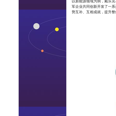
以新能源领域为例，戴乐克
军企业共同创新开发了一系
势互补、互相成就，提升整