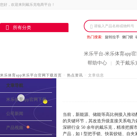
您好，欢迎来到戴乐克电商平台！
请输入产品名称或物料号
所有分类
热门搜索:
旋转拉手
侧门锁
米乐平台-米乐体育app
帮助中心
关于戴乐
|
米乐体育app米乐平台官网下载首页
>
热点资讯
>
文章信息
文章导航
米乐体育app官网下载的介绍
公司新闻
当前，新能源、储能等高比例接入推动配
的关键环节，其改造升级直接关系电力
深耕行业 50 余年的戴乐克，精准把
产品视频
产品，如 l 型把手锁、快装铰链、