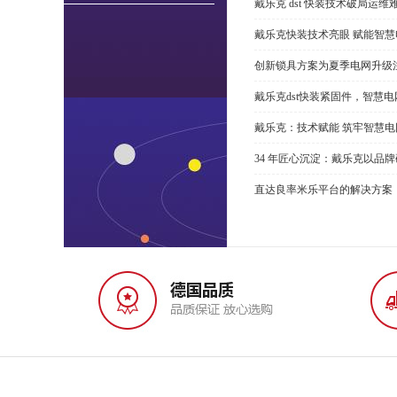
戴乐克 dst 快装技术破局运维
戴乐克快装技术亮眼 赋能智慧
创新锁具方案为夏季电网升级
戴乐克dst快装紧固件，智慧
戴乐克：技术赋能 筑牢智慧电
34 年匠心沉淀：戴乐克以品
直达良率米乐平台的解决方案