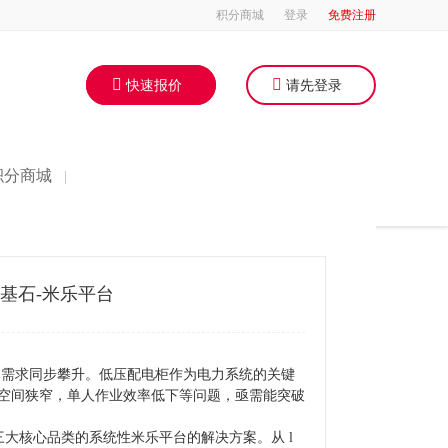
积分商城
登录
免费注册
快速报价
请先登录
积分商城
|
基石​-米乐平台
造需求同步攀升。低压配电柜作为电力系统的关键
空间狭窄，单人作业效率低下等问题，亟需能突破
三大核心品类的系统性米乐平台的解决方案。从 l