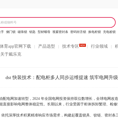
名称或物料号
拉手
侧门锁
碰珠锁
钥匙
型材螺母
视窗密封条
密码转舌锁
换电柜锁
充电桩锁
体育app官网下载
产品选型
技术专区
行业领域
|
|
|
|
关于戴乐克
dst 快装技术：配电柜多人同步运维提速 筑牢电网升级
动配电网加速转型，2024 年全国电网投资保持双位数增长，全球电网改
能直接影响电网整体稳定性。长期以来，行业受困于柜体拆卸繁琐、检修
乐克，依托深厚技术积累精准响应市场需求，构建起覆盖锁具、铰链、密封条