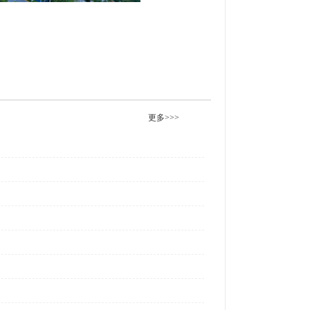
更多>>>