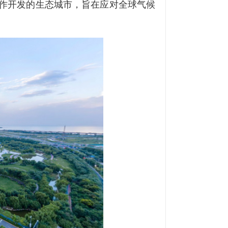
作开发的生态城市，旨在应对全球气候