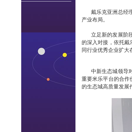
戴乐克亚洲总经
产业布局。
立足新的发展阶
的深入对接，依托戴
同行业优秀企业扩大
中新生态城领导
重要米乐平台的合作
的生态城高质量发展