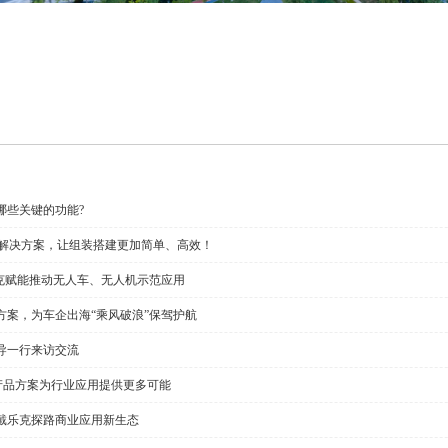
哪些关键的功能?
的解决方案，让组装搭建更加简单、高效！
乐克赋能推动无人车、无人机示范应用
方案，为车企出海“乘风破浪”保驾护航
导一行来访交流
重产品方案为行业应用提供更多可能
戴乐克探路商业应用新生态