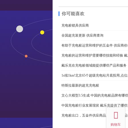
你可能喜欢
充电桩锁具供应商
全国超充装更新 供应商查询
有助于充电桩运营和维护的五金件 供应商价
充电桩的运营和维护需要哪些技能和经验 
戴乐克在充电桩领域能提供哪些产品和服务
1s续1km!北京65个超级充电站月底投用,点
特斯拉最新的超充充电桩
文心大模型3.5生成 中国的充电桩品牌有哪
top
中国充电桩行业发展现状 戴乐克提供了哪些
充电桩出口，五金件供应商品牌 戴乐克产
购物车