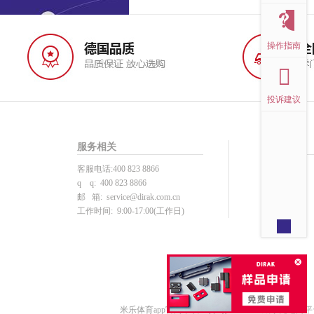
操作指南
投诉建议
服务相关
帮助中心
客服电话:400 823 8866
投诉建议
q q: 400 823 8866
用户注册
邮 箱:
service@dirak.com.cn
产品选型
工作时间: 9:00-17:00(工作日)
下单支付
注册须知
米乐体育app官网下载 copyright © 2015 戴乐