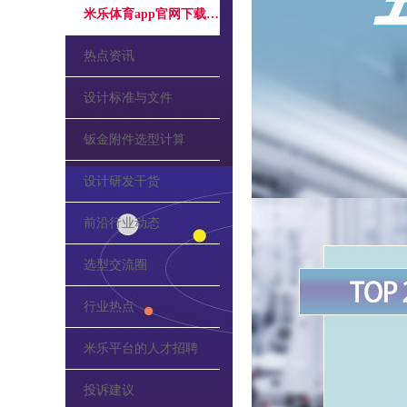
米乐体育app官网下载的公告
热点资讯
设计标准与文件
钣金附件选型计算
设计研发干货
前沿行业动态
选型交流圈
行业热点
米乐平台的人才招聘
投诉建议