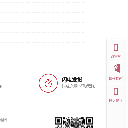
top
购物车
操作指南
投诉建议
地图