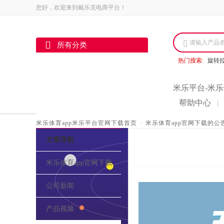
您好，欢迎来到戴乐克电商平台！
请输入产品
所有分类
热门搜索:
旋转
米乐平台-米乐
帮助中心
|
米乐体育app米乐平台官网下载首页
>
米乐体育app官网下载的公
文章导航
米乐体育app官网下载的介绍
公司新闻
产品视频