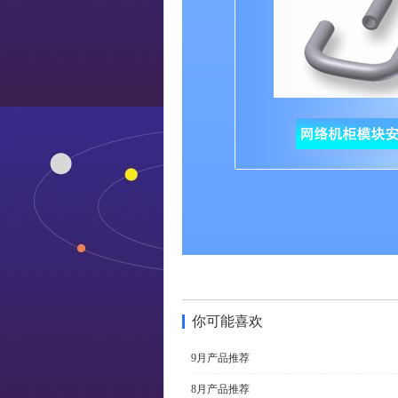
你可能喜欢
9月产品推荐
8月产品推荐