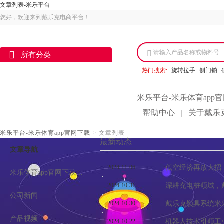
文章列表-米乐平台
您好，欢迎来到戴乐克电商平台！
请输入产品名称或物料号
所有分类
热门搜索:
旋转拉手
侧门锁
米乐平台-米乐体育app
帮助中心
关于戴乐
|
米乐平台-米乐体育app官网下载
>
文章列表
最新动态
文章导航
2024-11-06
低空经济再放大招
米乐体育app官网下载的介绍
2024-10-31
深耕充电桩领域，
公司新闻
2024-10-30
戴乐克锁具系统米
产品视频
2024-10-22
机器人技术引领工