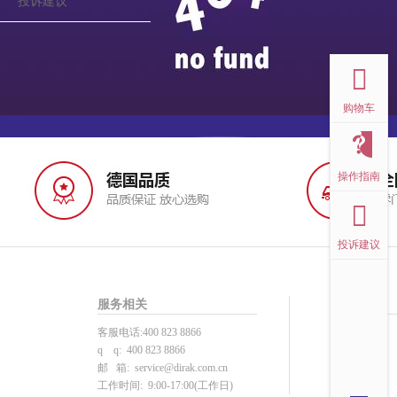
投诉建议
top
购物车
操作指南
投诉建议
服务相关
帮助中心
客服电话:400 823 8866
投诉建议
q q: 400 823 8866
用户注册
邮 箱:
service@dirak.com.cn
产品选型
工作时间: 9:00-17:00(工作日)
下单支付