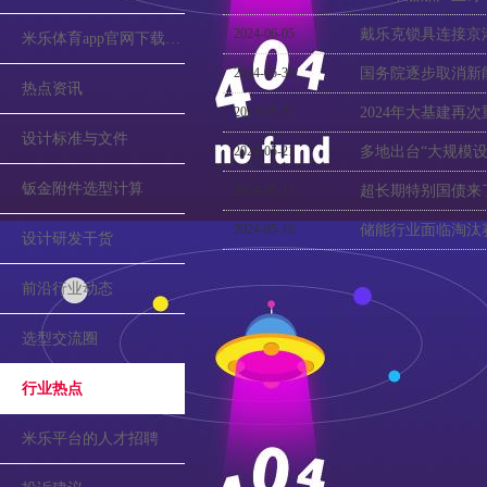
2024-06-05
戴乐克锁具连接京
米乐体育app官网下载的公告
2024-05-30
国务院逐步取消新
热点资讯
2024-05-22
2024年大基建再
设计标准与文件
2024-05-21
多地出台“大规模
钣金附件选型计算
2024-05-17
超长期特别国债来
2024-05-16
储能行业面临淘汰
设计研发干货
前沿行业动态
选型交流圈
行业热点
米乐平台的人才招聘