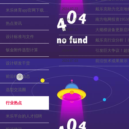
2024-07-22
戴乐克助力北京地
米乐体育app官网下载的公告
2024-07-19
南方电网投资195
热点资讯
2024-07-17
大规模设备更新启
设计标准与文件
2024-07-10
戴乐克行业分析丨
钣金附件选型计算
2024-07-05
引发巨大争议！超
2024-07-03
前沿技术成果展示
设计研发干货
前沿行业动态
选型交流圈
行业热点
米乐平台的人才招聘