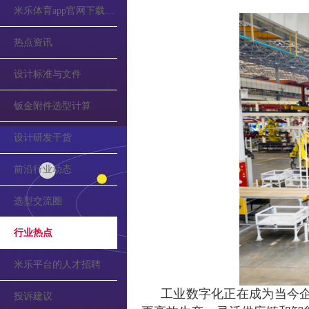
米乐体育app官网下载的公告
热点资讯
设计标准与文件
钣金附件选型计算
设计研发干货
前沿行业动态
选型交流圈
行业热点
米乐平台的人才招聘
工业数字化正在成为当今
投诉建议