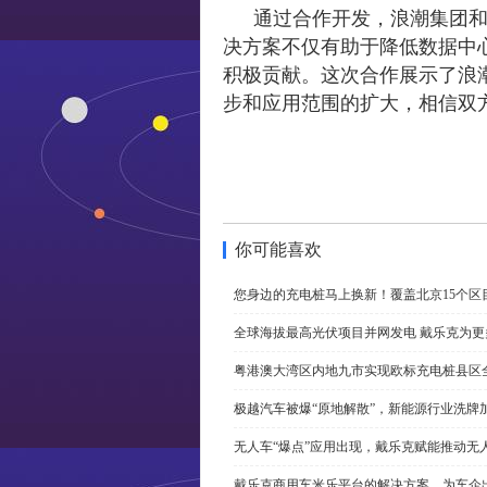
通过合作开发，浪潮集团和
决方案不仅有助于降低数据中
积极贡献。
这次合作展示了浪潮
步和应用范围的扩大，相信双
你可能喜欢
您身边的充电桩马上换新！覆盖北京15个区目
全球海拔最高光伏项目并网发电 戴乐克为
粤港澳大湾区内地九市实现欧标充电桩县区
极越汽车被爆“原地解散”，新能源行业洗牌
无人车“爆点”应用出现，戴乐克赋能推动无
戴乐克商用车米乐平台的解决方案，为车企出