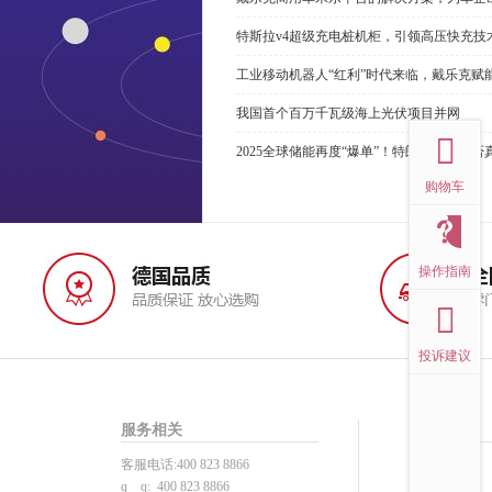
特斯拉v4超级充电桩机柜，引领高压快充技
工业移动机器人“红利”时代来临，戴乐克赋
top
我国首个百万千瓦级海上光伏项目并网
2025全球储能再度“爆单”！特朗普当选是
购物车
操作指南
投诉建议
服务相关
帮助中心
客服电话:400 823 8866
投诉建议
q q: 400 823 8866
用户注册