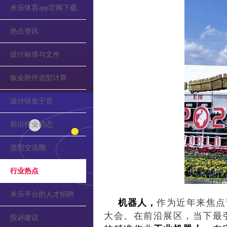
米乐体育app官网下载的公告
热点资讯
设计标准与文件
钣金附件选型计算
设计研发干货
前沿行业动态
选型交流圈
行业热点
米乐平台的人才招聘
机器人，
作为近年来焦点
大会。
在前沿展区，当下最
投诉建议