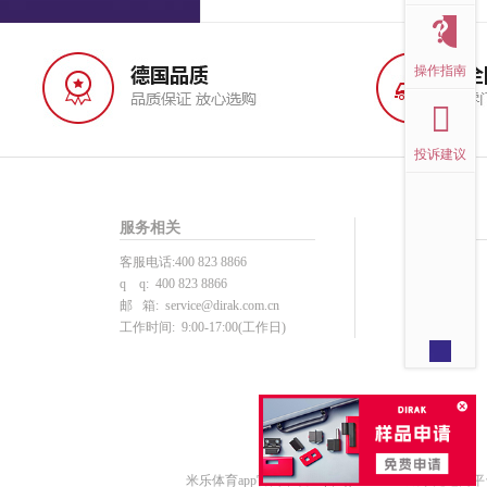
操作指南
投诉建议
服务相关
帮助中心
客服电话:400 823 8866
投诉建议
q q: 400 823 8866
用户注册
邮 箱:
service@dirak.com.cn
产品选型
工作时间: 9:00-17:00(工作日)
下单支付
注册须知
米乐体育app官网下载 copyright © 2015 戴乐