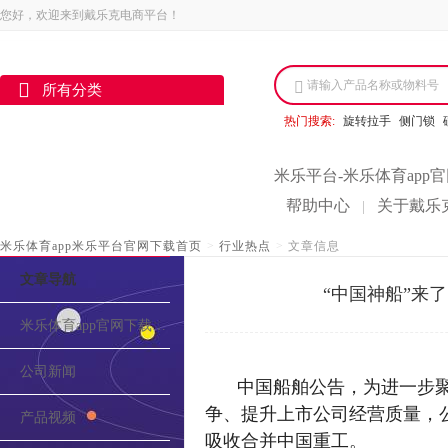
您好，欢迎来到戴乐克电商平台！
请输入产品名称或物料号
所有分类
热门搜索:
旋转拉手
侧门锁
米乐平台-米乐体育app
帮助中心
关于戴乐
|
米乐体育app米乐平台官网下载首页
>
行业热点
>
文章信息
文章导航
“中国神船”来
米乐体育app官网下载的介绍
公司新闻
中国船舶公告，为进一步
争、提升上市公司经营质量，
产品视频
吸收合并中国重工。