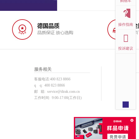
购物车
操作指南
投诉建议
服务相关
帮助中心
客服电话:400 823 8866
投诉建议
q q: 400 823 8866
用户注册
邮 箱:
service@dirak.com.cn
产品选型
工作时间: 9:00-17:00(工作日)
下单支付
注册须知