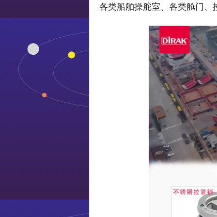
各类船舶操舵室、各类舱门、