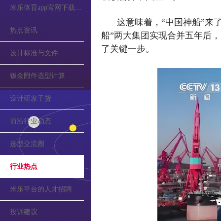
米乐体育app官网下载的公告
这意味着，“中国神船”来了
热点资讯
船”两大集团实现合并五年后
了关键一步。
设计标准与文件
钣金附件选型计算
设计研发干货
前沿行业动态
选型交流圈
行业热点
米乐平台的人才招聘
投诉建议