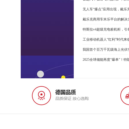
无人车“爆点”应用出现，戴
戴乐克商用车米乐平台的解决
特斯拉v4超级充电桩机柜，引
工业移动机器人“红利”时代来
我国首个百万千瓦级海上光伏
2025全球储能再度“爆单”