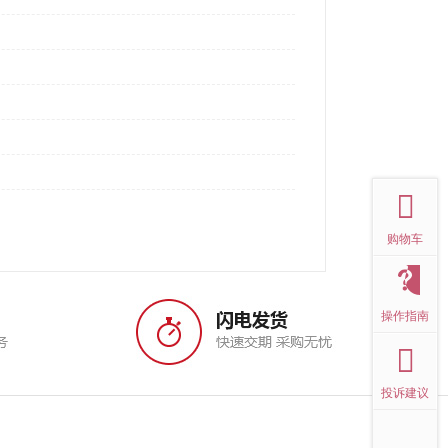
top
购物车
操作指南
投诉建议