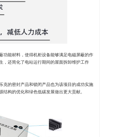
蔽功能材料，使得机柜设备能够满足电磁屏蔽的作
生，还简化了电站运行期间的屋面拆卸维护工作
乐克的密封产品和锁闭产品也为该项目的成功实施
源结构的优化和绿色低碳发展做出更大贡献。