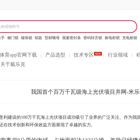
名称或物料号
拉手
侧门锁
碰珠锁
钥匙
型材螺母
视窗密封条
密码转舌锁
换电柜锁
充电桩锁
体育app官网下载
产品选型
技术专区
行业领域
|
|
|
|
关于戴乐克
我国首个百万千瓦级海上光伏项目并网-米
垦利建设的100万千瓦海上光伏项目成功吸引了业界的广泛关注。作为我
还在技术创新和环保效益方面展现了卓越的实力。