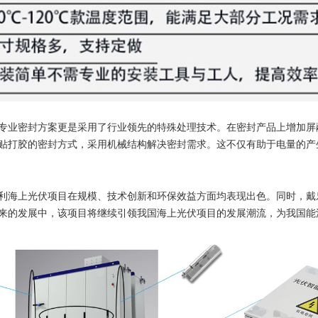
专业密封方案更是采用了行业领先的特殊处理技术。在密封产品上增加屏
贴打胶的密封方式，采用机械结构解决密封需求。这不仅有助于电量的产
利海上光伏项目在规模、技术创新和环保效益方面均表现出色。同时，戴
来的发展中，该项目将继续引领我国海上光伏项目的发展潮流，为我国能