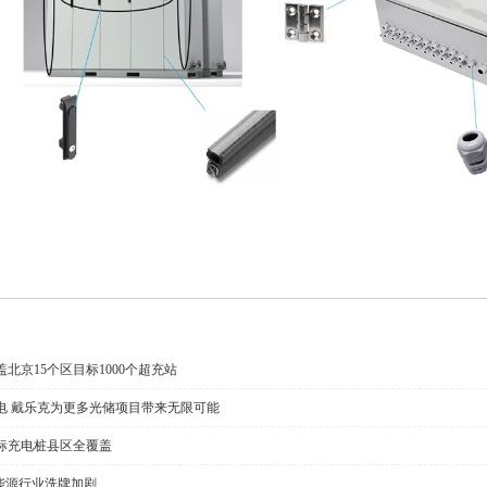
北京15个区目标1000个超充站
电 戴乐克为更多光储项目带来无限可能
标充电桩县区全覆盖
能源行业洗牌加剧