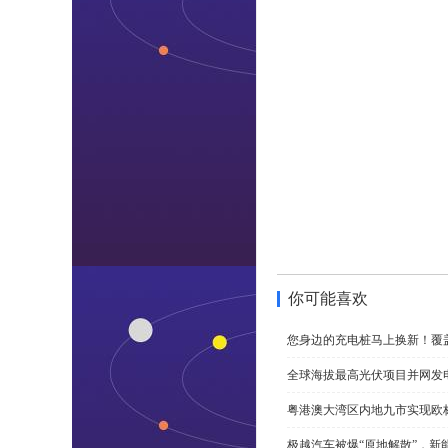
你可能喜欢
您身边的充电桩马上换新！覆盖
全球海拔最高光伏项目并网发
粤港澳大湾区内地九市实现欧
极越汽车被爆“原地解散”，新