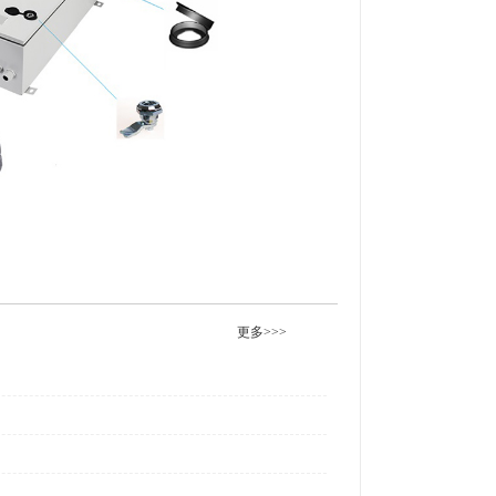
更多>>>