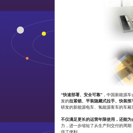
“快速部署、安全可靠”
，中国新能源车
发的
拉紧锁、平装隐藏式拉手、快装抠
研发的新能源电车、氢能源客车的车厢
不仅满足更长的运营年限使用，还能为
力，进一步缩短了从生产到交付的周期
供了便利。