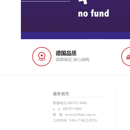
服务相关
客服电话:400 823 8866
q q: 400 823 8866
邮 箱:
service@dirak.com.cn
工作时间: 9:00-17:00(工作日)