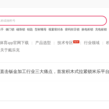
名称或物料号
拉手
侧门锁
碰珠锁
钥匙
型材螺母
视窗密封条
密码转舌锁
换电柜锁
充电桩锁
体育app官网下载
产品选型
技术专区
行业领域
|
|
|
|
关于戴乐克
直击钣金加工行业三大痛点，首发积木式拉紧锁米乐平台