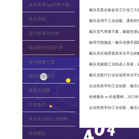
米乐体育app官网下载的公告
戴乐克直击钣金加工行业三大
热点资讯
戴乐克用于工业供暖、通风和
戴乐克气弹簧方案，赋能空港
设计标准与文件
破局节能挑战！戴乐克携手国际伙
钣金附件选型计算
戴乐克全场景锁具米乐平台的
设计研发干货
戴乐克赋能工业机器人革新，
戴乐克医疗行业全场景米乐平
前沿行业动态
从自然美学到工业创新，戴乐
选型交流圈
价格厮杀 or 价值重构，20
行业热点
从自然美学到工业创新，戴乐
米乐平台的人才招聘
投诉建议