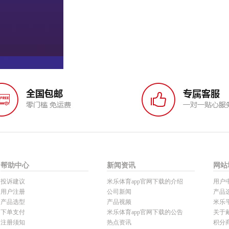
帮助中心
新闻资讯
网站
投诉建议
米乐体育app官网下载的介绍
用户
用户注册
公司新闻
产品
产品选型
产品视频
米乐
下单支付
米乐体育app官网下载的公告
关于
注册须知
热点资讯
积分