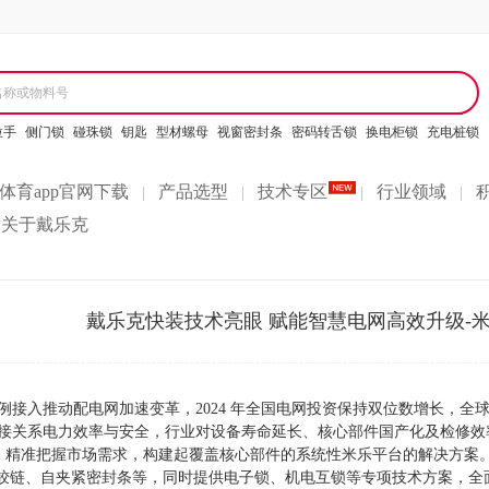
名称或物料号
拉手
侧门锁
碰珠锁
钥匙
型材螺母
视窗密封条
密码转舌锁
换电柜锁
充电桩锁
体育app官网下载
产品选型
技术专区
行业领域
|
|
|
|
关于戴乐克
戴乐克快装技术亮眼 赋能智慧电网高效升级​-
例接入推动配电网加速变革，2024 年全国电网投资保持双位数增长，全
接关系电力效率与安全，行业对设备寿命延长、核心部件国产化及检修效
乐克，精准把握市场需求，构建起覆盖核心部件的系统性米乐平台的解决方
快装铰链、自夹紧密封条等，同时提供电子锁、机电互锁等专项技术方案，