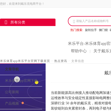
您好，欢迎来到戴乐克电商平台！
请输入产品名称或物料号
所有分类
热门搜索:
旋转拉手
侧门锁
米乐平台-米乐体育app
帮助中心
关于戴乐
|
米乐体育app米乐平台官网下载首页
>
热点资讯
>
文章信息
文章导航
戴
米乐体育app官网下载的介绍
公司新闻
当前新能源高比例接入推动配电网加速变
运维效率与安全稳定性直接影响电网整
深耕行业 50 余年的戴乐克，精准对
产品视频
装铰链到自夹紧密封条，再到电子锁与机