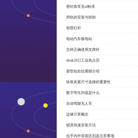
密封条常见ul标准
滑轨的安装与拆卸
智慧灯杆
电动汽车换电站
怎样正确使用支撑杆
dirak2022工业风台历
新型短款拉紧锁介绍
快装夹紧尺寸选择的重要性
数字孪生到底是什么
自动驾驶无人车
边缘计算概念
锁具快速安装方法
拉手内外安装区别及注意事项