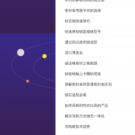
带内部解锁结构的撞击锁
密封条弯曲半径的选择
转舌锁快速替代
快速辨别钥匙规格型号
通过四点摇把锁选型
进口博览会
碳达峰路径之氢能源
铰链销轴上卡圈的用途
屏蔽密封条和普通密封条区别
锁芯选型必看
如何采购到性价比高的产品
戴乐克助力光储充一体化
充电桩技术趋势