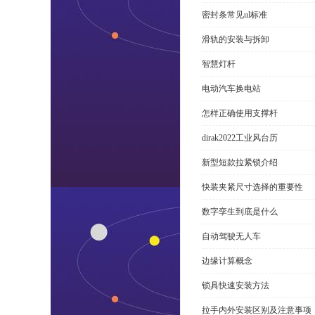
密封条常见ul标准
滑轨的安装与拆卸
智慧灯杆
电动汽车换电站
怎样正确使用支撑杆
dirak2022工业风台历
新型短款拉紧锁介绍
快装夹紧尺寸选择的重要性
数字孪生到底是什么
自动驾驶无人车
边缘计算概念
锁具快速安装方法
拉手内外安装区别及注意事项