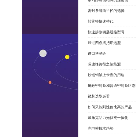
带内部解锁结构的撞击锁
密封条弯曲半径的选择
转舌锁快速替代
快速辨别钥匙规格型号
通过四点摇把锁选型
进口博览会
碳达峰路径之氢能源
铰链销轴上卡圈的用途
屏蔽密封条和普通密封条区别
锁芯选型必看
如何采购到性价比高的产品
戴乐克助力光储充一体化
充电桩技术趋势