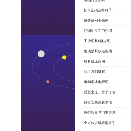
食品行业锁具
如何正确选择杆子
磁铁辨别不锈钢
门锁的左右门介绍
工业锁具h值介绍
地铁锁具铰链应用
锁具机床应用
拉手系列讲解
电动车换电柜锁
质胜之道，贵于专攻
铰链安装注意事项
铰链数量与门重关系
全方位讲解轻型拉手