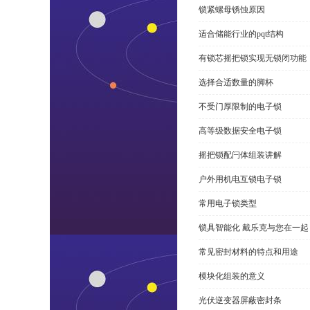
锁紧螺母锈蚀原因
适合储能行业的pqt结构
有锁芯摇把锁实现无锁闭功能
选择合适数量的脚杯
不受门厚限制的电子锁
高等级数据安全电子锁
摇把锁配闩体组装讲解
户外用机电互锁电子锁
常用电子锁类型
锁具智能化 戴乐克与您在一起
常见密封材料的特点和用途
模块化组装的意义
光伏逆变器屏蔽密封条