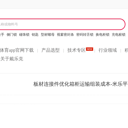
名称或物料号
拉手
侧门锁
碰珠锁
钥匙
型材螺母
视窗密封条
密码转舌锁
换电柜锁
充电桩锁
体育app官网下载
产品选型
技术专区
行业领域
|
|
|
|
关于戴乐克
板材连接件优化箱柜运输组装成本-米乐平