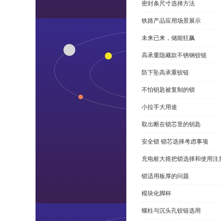
密封条尺寸选择方法
铁路产品应用场景展示
未来已来，储能狂飙
高承重隐藏款不锈钢铰链
防下坠高承重铰链
不怕钥匙被复制的锁
小拉手大用途
取出断在锁芯里的钥匙
安全锁 锁芯选择考虑事项
充电桩大摇把锁选择和使用注
锁适用板厚的问题
模块化脚杯
螺柱与沉头孔铰链选用