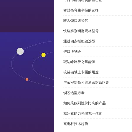
带内部解锁结构的撞击锁
密封条弯曲半径的选择
转舌锁快速替代
快速辨别钥匙规格型号
通过四点摇把锁选型
进口博览会
碳达峰路径之氢能源
铰链销轴上卡圈的用途
屏蔽密封条和普通密封条区别
锁芯选型必看
如何采购到性价比高的产品
戴乐克助力光储充一体化
充电桩技术趋势