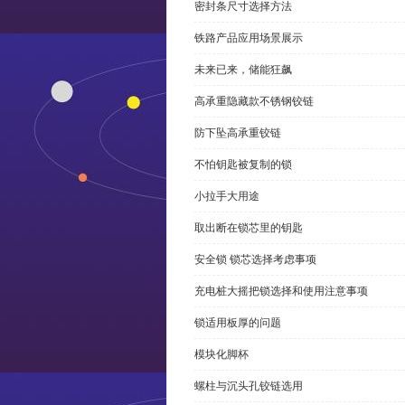
密封条尺寸选择方法
铁路产品应用场景展示
未来已来，储能狂飙
高承重隐藏款不锈钢铰链
防下坠高承重铰链
不怕钥匙被复制的锁
小拉手大用途
取出断在锁芯里的钥匙
安全锁 锁芯选择考虑事项
充电桩大摇把锁选择和使用注意事项
锁适用板厚的问题
模块化脚杯
螺柱与沉头孔铰链选用