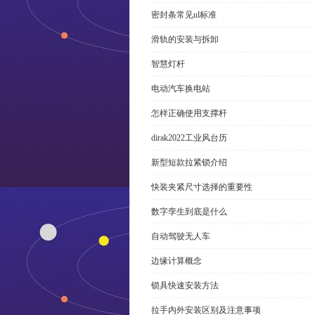
密封条常见ul标准
滑轨的安装与拆卸
智慧灯杆
电动汽车换电站
怎样正确使用支撑杆
dirak2022工业风台历
新型短款拉紧锁介绍
快装夹紧尺寸选择的重要性
数字孪生到底是什么
自动驾驶无人车
边缘计算概念
锁具快速安装方法
拉手内外安装区别及注意事项