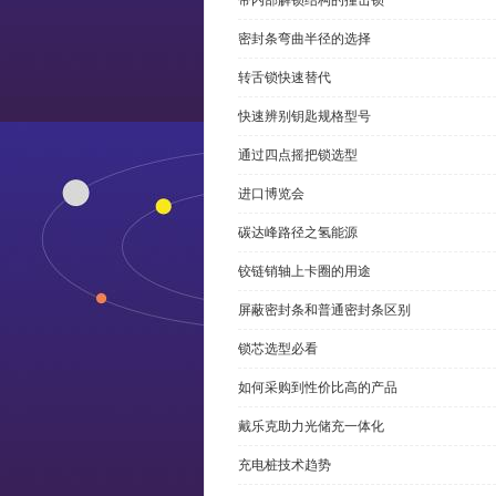
带内部解锁结构的撞击锁
密封条弯曲半径的选择
转舌锁快速替代
快速辨别钥匙规格型号
通过四点摇把锁选型
进口博览会
碳达峰路径之氢能源
铰链销轴上卡圈的用途
屏蔽密封条和普通密封条区别
锁芯选型必看
如何采购到性价比高的产品
戴乐克助力光储充一体化
充电桩技术趋势