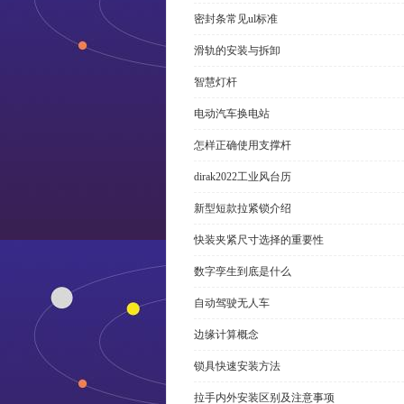
密封条常见ul标准
滑轨的安装与拆卸
智慧灯杆
电动汽车换电站
怎样正确使用支撑杆
dirak2022工业风台历
新型短款拉紧锁介绍
快装夹紧尺寸选择的重要性
数字孪生到底是什么
自动驾驶无人车
边缘计算概念
锁具快速安装方法
拉手内外安装区别及注意事项