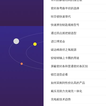
带内部解锁结构的撞击锁
密封条弯曲半径的选择
转舌锁快速替代
快速辨别钥匙规格型号
通过四点摇把锁选型
进口博览会
碳达峰路径之氢能源
铰链销轴上卡圈的用途
屏蔽密封条和普通密封条区别
锁芯选型必看
如何采购到性价比高的产品
戴乐克助力光储充一体化
充电桩技术趋势