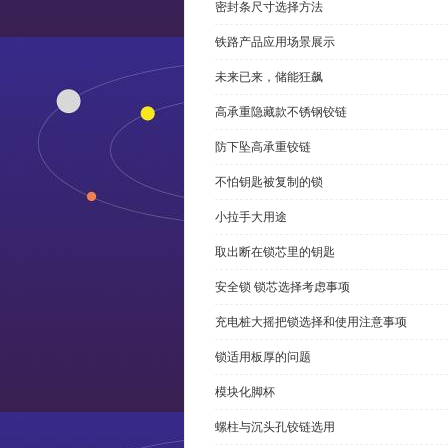
密封条尺寸选择方法
铁路产品应用场景展示
未来已来，储能狂飙
高承重隐藏款不锈钢铰链
防下坠高承重铰链
不怕钥匙被复制的锁
小拉手大用途
取出断在锁芯里的钥匙
安全锁 锁芯选择考虑事项
充电桩大摇把锁选择和使用注意事项
锁适用板厚的问题
模块化脚杯
螺柱与沉头孔铰链选用