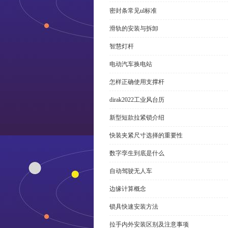
密封条常见ul标准
滑轨的安装与拆卸
智慧灯杆
电动汽车换电站
怎样正确使用支撑杆
dirak2022工业风台历
新型短款拉紧锁介绍
快装夹紧尺寸选择的重要性
数字孪生到底是什么
自动驾驶无人车
边缘计算概念
锁具快速安装方法
拉手内外安装区别及注意事项