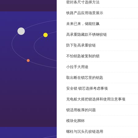
密封条尺寸选择方法
铁路产品应用场景展示
未来已来，储能狂飙
高承重隐藏款不锈钢铰链
防下坠高承重铰链
不怕钥匙被复制的锁
小拉手大用途
取出断在锁芯里的钥匙
安全锁 锁芯选择考虑事项
充电桩大摇把锁选择和使用注意事项
锁适用板厚的问题
模块化脚杯
螺柱与沉头孔铰链选用