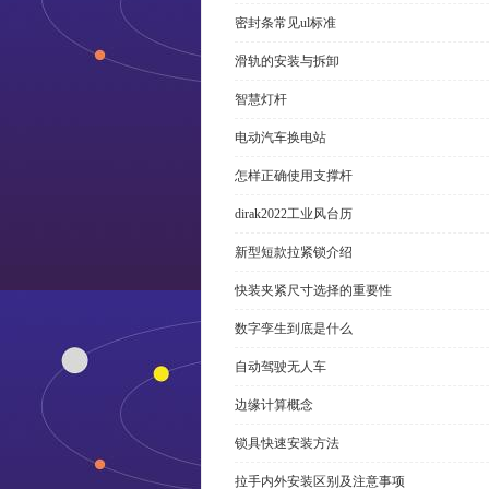
密封条常见ul标准
滑轨的安装与拆卸
智慧灯杆
电动汽车换电站
怎样正确使用支撑杆
dirak2022工业风台历
新型短款拉紧锁介绍
快装夹紧尺寸选择的重要性
数字孪生到底是什么
自动驾驶无人车
边缘计算概念
锁具快速安装方法
拉手内外安装区别及注意事项