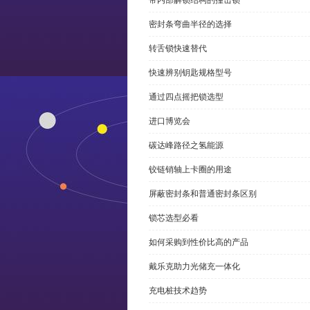
带内部解锁结构的撞击锁
密封条弯曲半径的选择
转舌锁快速替代
快速辨别钥匙规格型号
通过四点摇把锁选型
进口博览会
碳达峰路径之氢能源
铰链销轴上卡圈的用途
屏蔽密封条和普通密封条区别
锁芯选型必看
如何采购到性价比高的产品
戴乐克助力光储充一体化
充电桩技术趋势