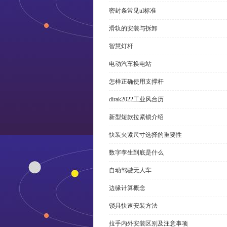
密封条常见ul标准
滑轨的安装与拆卸
智慧灯杆
电动汽车换电站
怎样正确使用支撑杆
dirak2022工业风台历
新型短款拉紧锁介绍
快装夹紧尺寸选择的重要性
数字孪生到底是什么
自动驾驶无人车
边缘计算概念
锁具快速安装方法
拉手内外安装区别及注意事项