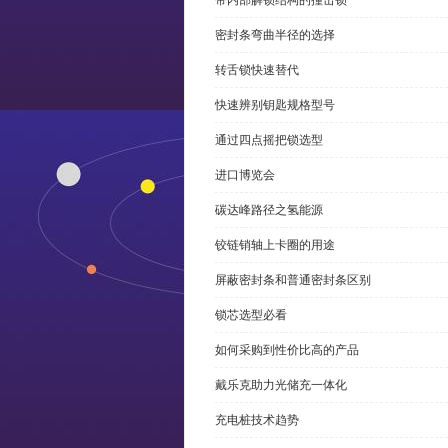
带内部解锁结构的撞击锁
密封条弯曲半径的选择
转舌锁快速替代
快速辨别钥匙规格型号
通过四点摇把锁选型
进口博览会
碳达峰路径之氢能源
铰链销轴上卡圈的用途
屏蔽密封条和普通密封条区别
锁芯选型必看
如何采购到性价比高的产品
戴乐克助力光储充一体化
充电桩技术趋势