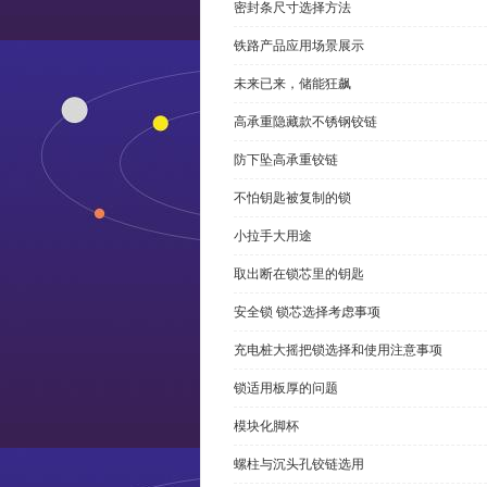
密封条尺寸选择方法
铁路产品应用场景展示
未来已来，储能狂飙
高承重隐藏款不锈钢铰链
防下坠高承重铰链
不怕钥匙被复制的锁
小拉手大用途
取出断在锁芯里的钥匙
安全锁 锁芯选择考虑事项
充电桩大摇把锁选择和使用注意事项
锁适用板厚的问题
模块化脚杯
螺柱与沉头孔铰链选用