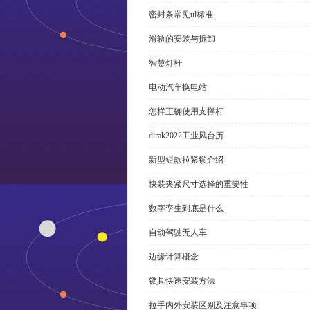
密封条常见ul标准
滑轨的安装与拆卸
智慧灯杆
电动汽车换电站
怎样正确使用支撑杆
dirak2022工业风台历
新型短款拉紧锁介绍
快装夹紧尺寸选择的重要性
数字孪生到底是什么
自动驾驶无人车
边缘计算概念
锁具快速安装方法
拉手内外安装区别及注意事项