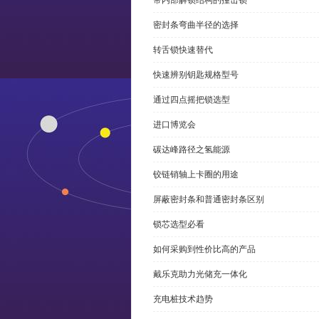
带内部解锁结构的撞击锁
密封条弯曲半径的选择
转舌锁快速替代
快速辨别钥匙规格型号
通过四点摇把锁选型
进口博览会
碳达峰路径之氢能源
铰链销轴上卡圈的用途
屏蔽密封条和普通密封条区别
锁芯选型必看
如何采购到性价比高的产品
戴乐克助力光储充一体化
充电桩技术趋势