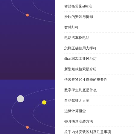
密封条常见ul标准
滑轨的安装与拆卸
智慧灯杆
电动汽车换电站
怎样正确使用支撑杆
dirak2022工业风台历
新型短款拉紧锁介绍
快装夹紧尺寸选择的重要性
数字孪生到底是什么
自动驾驶无人车
边缘计算概念
锁具快速安装方法
拉手内外安装区别及注意事项