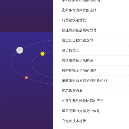
带内部解锁结构的撞击锁
密封条弯曲半径的选择
转舌锁快速替代
快速辨别钥匙规格型号
通过四点摇把锁选型
进口博览会
碳达峰路径之氢能源
铰链销轴上卡圈的用途
屏蔽密封条和普通密封条区别
锁芯选型必看
如何采购到性价比高的产品
戴乐克助力光储充一体化
充电桩技术趋势