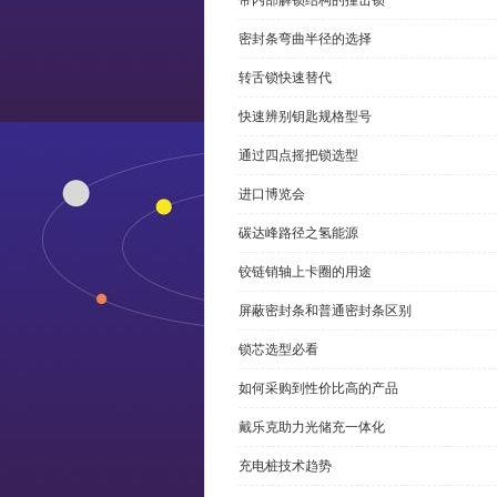
带内部解锁结构的撞击锁
密封条弯曲半径的选择
转舌锁快速替代
快速辨别钥匙规格型号
通过四点摇把锁选型
进口博览会
碳达峰路径之氢能源
铰链销轴上卡圈的用途
屏蔽密封条和普通密封条区别
锁芯选型必看
如何采购到性价比高的产品
戴乐克助力光储充一体化
充电桩技术趋势