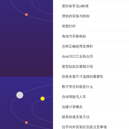
密封条常见ul标准
滑轨的安装与拆卸
智慧灯杆
电动汽车换电站
怎样正确使用支撑杆
dirak2022工业风台历
新型短款拉紧锁介绍
快装夹紧尺寸选择的重要性
数字孪生到底是什么
自动驾驶无人车
边缘计算概念
锁具快速安装方法
拉手内外安装区别及注意事项