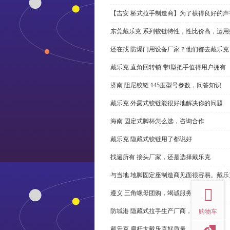
【吉安 桥式拉手制造商】为了获得良好的
东莞戴乐克 系列铰链特性，性比价高，运用
还在找 防爆门用设备厂家？他们都去戴乐克
戴乐克 直角回转锁 带l型把手值得用户拥有
济南 阻尼铰链 145度型号参数，问答知识
戴乐克 外露式铰链能很好地解决你的问题
海南 固定式脚杯怎么选，咨询合作
戴乐克 隐藏式铰链用了都说好
找遍所有 接头厂家，还是选择戴乐克
top
与当地 地脚固定座制造商见面很容易。戴乐
遵义 三角螺母团购，竭诚服务
防城港 隐藏式拉手生产厂商，尊重客户
购物车
戴乐克 扁杆大戴乐克好质量