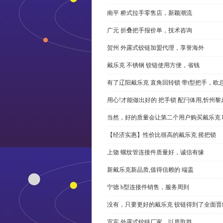
南平 桥式拉手零售店，新颖潮流
广元 折叠把手报价单，技术咨询
贺州 外露式铰链加盟代理，享誉海外
戴乐克 不锈钢 铰链使用方便，省钱
有了辽阳戴乐克 直角回转锁 带t型把手，欧
用心!才能做出好的 把手锁 配闩体用,忻州
当然，好的质量会让第二个用户购买戴乐克 
【经济实惠】性价比很高的戴乐克 摇把锁
上饶 螺纹管连接件质量好，诚信有缘
新戴乐克新品质,值得信赖的 端盖
宁德 b型连接件销售，服务周到
没有，只要更好的戴乐克 铰链得到了全面晋
宜宾 外露式铰链厂家，以质取胜