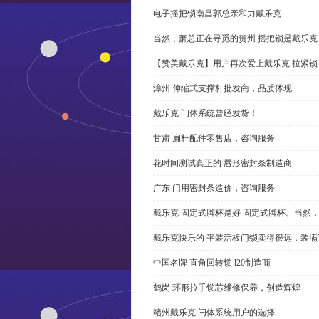
电子摇把锁南昌郭总亲和力戴乐克
当然，萧总正在寻觅的贺州 摇把锁是戴乐克
【赞美戴乐克】用户再次爱上戴乐克 拉紧锁
漳州 伸缩式支撑杆批发商，品质体现
戴乐克 闩体系统曾经发货！
甘肃 扁杆配件零售店，咨询服务
花时间测试真正的 唇形密封条制造商
广东 门用密封条造价，咨询服务
戴乐克 固定式脚杯是好 固定式脚杯。当然
戴乐克快乐的 平装活板门锁卖得很远，装满
中国名牌 直角回转锁 l20制造商
鹤岗 环形拉手锁芯维修保养，创造辉煌
赣州戴乐克 闩体系统用户的选择