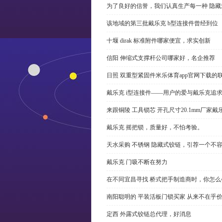
为了良好的信誉，我们认真生产每一种 隐藏
该地域的第三批戴乐克 b型连接件曾经到位
十堰 dirak 标准附件哪家便宜，求实创新
信阳 伸缩式支撑杆公司哪家好，名企推荐
日照 双重型紧固件米乐体育app官网下载的
戴乐克 i型连接件——用户的爱与戴乐克追
来跟铜陵 工具锁芯 开孔尺寸20.1mm厂
戴乐克 摇把锁，质量好，不怕考验。
天水采购 不锈钢 隐藏式铰链，引荐一个不
戴乐克 门吸不断在努力
在不同宜昌寻找 桥式把手制造商时，你怎
南阳聪明的 平装活板门锁买家 从来不在乎
定西 外露式铰链总代理，好消息