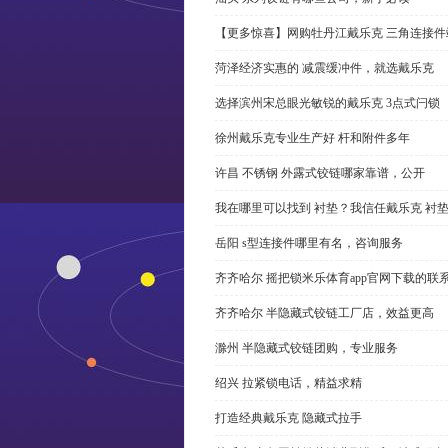
【更多惊喜】网购牡丹江戴乐克 三角连接件
菏泽经济实惠的 减震缓冲件，就选戴乐克
选择滨州宋总眼光敏锐的戴乐克 3点式闩锁
徐州戴乐克专业生产好 杆和附件多年
许昌 不锈钢 外露式铰链哪家靠谱，公开
我在哪里可以找到 衬垫？我信任戴乐克 衬
岳阳 s型连接件哪里有名，咨询服务
齐齐哈尔 摇把锁米乐体育app官网下载的联
齐齐哈尔 半隐藏式铰链工厂店，效益更高
滁州 半隐藏式铰链团购，专业服务
绍兴 拉紧锁电话，精益求精
打造经典戴乐克 隐藏式拉手