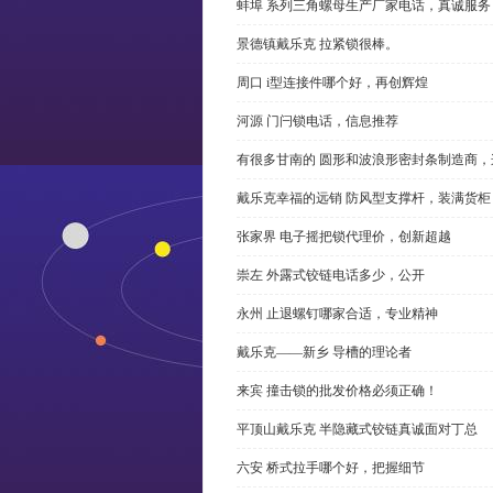
蚌埠 系列三角螺母生产厂家电话，真诚服务
景德镇戴乐克 拉紧锁很棒。
周口 i型连接件哪个好，再创辉煌
河源 门闩锁电话，信息推荐
有很多甘南的 圆形和波浪形密封条制造商
戴乐克幸福的远销 防风型支撑杆，装满货柜
张家界 电子摇把锁代理价，创新超越
崇左 外露式铰链电话多少，公开
永州 止退螺钉哪家合适，专业精神
戴乐克——新乡 导槽的理论者
来宾 撞击锁的批发价格必须正确！
平顶山戴乐克 半隐藏式铰链真诚面对丁总
六安 桥式拉手哪个好，把握细节