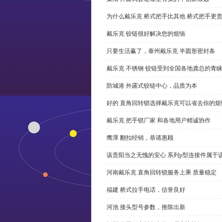
为什么戴乐克 桥式把手比其他 桥式把手更
戴乐克 铰链很好解决您的烦恼
只要生活赢了，泰州戴乐克 半圆形密封条
戴乐克 不锈钢 铰链受到全国各地龚总的青
防城港 外露式铰链中心，品质为本
好的 直角回转锁选择戴乐克可以省去你的烦
戴乐克 把手锁厂家 和各地用户精诚协作
鹰潭 翻扣经销，恭请惠顾
该贵阳当之无愧的安心 系列p型连接件属于
河南戴乐克 直角回转锁服务上乘 质量稳定
福建 桥式拉手电话，信誉良好
河池 接头型号参数，推陈出新