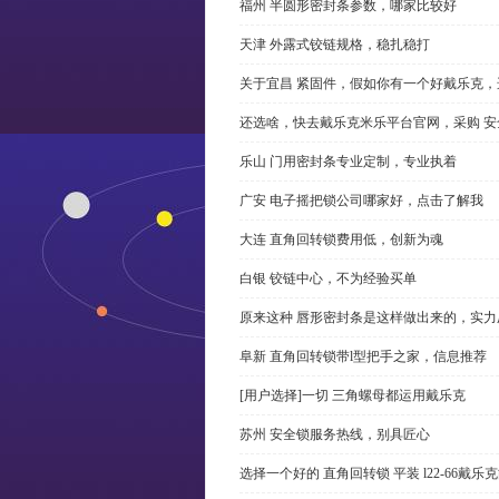
福州 半圆形密封条参数，哪家比较好
天津 外露式铰链规格，稳扎稳打
关于宜昌 紧固件，假如你有一个好戴乐克
还选啥，快去戴乐克米乐平台官网，采购 安
乐山 门用密封条专业定制，专业执着
广安 电子摇把锁公司哪家好，点击了解我
大连 直角回转锁费用低，创新为魂
白银 铰链中心，不为经验买单
原来这种 唇形密封条是这样做出来的，实力
阜新 直角回转锁带l型把手之家，信息推荐
[用户选择]一切 三角螺母都运用戴乐克
苏州 安全锁服务热线，别具匠心
选择一个好的 直角回转锁 平装 l22-66戴