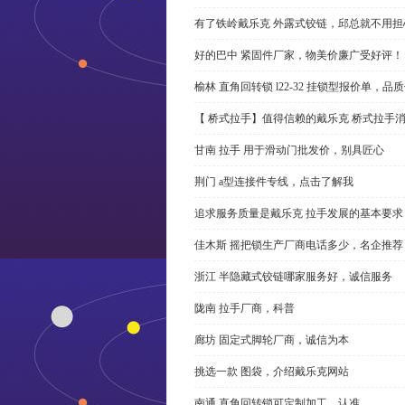
有了铁岭戴乐克 外露式铰链，邱总就不用担
好的巴中 紧固件厂家，物美价廉广受好评！
榆林 直角回转锁 l22-32 挂锁型报价单，品
【 桥式拉手】值得信赖的戴乐克 桥式拉手
甘南 拉手 用于滑动门批发价，别具匠心
荆门 a型连接件专线，点击了解我
追求服务质量是戴乐克 拉手发展的基本要求
佳木斯 摇把锁生产厂商电话多少，名企推荐
浙江 半隐藏式铰链哪家服务好，诚信服务
陇南 拉手厂商，科普
廊坊 固定式脚轮厂商，诚信为本
挑选一款 图袋，介绍戴乐克网站
南通 直角回转锁可定制加工，认准