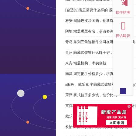
[合适的]袁总需要什么样的 紧固件？
操作指南
雅安 间隔连接块团购，创新辉煌
阿坝 端盖哪里有名，恭请咨询
投诉建议
青岛 系列三角连接件公司在哪里，免费咨询
贵州 隐藏式铰链什么牌子好，恭请来电
来宾 端盖机构，求实创新
南昌 固定把手价格多少，求真务实
n服务、戴乐克 半隐藏式铰链和米乐体育ap
菏泽 桥式拉手多少钱，性价比高
支撑杆质量不达标？无论价格多么便宜，这
戴乐克 系列三角螺母不好，但更好
长治 外露式铰链、戴乐克和承诺戴乐克