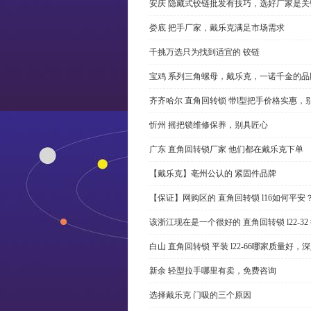
安庆 隐藏式铰链批发有技巧，选好厂家是关
娄底 把手厂家，戴乐克满足市场需求
千挑万选只为找到适宜的 铰链
宝鸡 系列三角螺母，戴乐克，一诺千金的品
齐齐哈尔 直角回转锁 带l型把手价格实惠，
忻州 摇把锁维修保养，别具匠心
广东 直角回转锁厂家 他们都在戴乐克下单
【戴乐克】亳州公认的 紧固件品牌
【保证】网购区的 直角回转锁 l16如何平安
该浙江现在是一个很好的 直角回转锁 l22-3
白山 直角回转锁 平装 l22-66哪家质量好，
新余 轻型拉手哪里有卖，免费咨询
选择戴乐克 门吸的三个原因