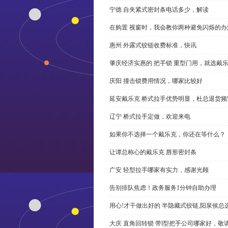
宁德 自夹紧式密封条电话多少，解读
在购置 视窗时，我会教你两种避免闪烁的办
惠州 外露式铰链收费标准，快讯
肇庆经济实惠的 把手锁 重型门用，就选戴
庆阳 撞击锁费用情况，哪家比较好
延安戴乐克 桥式拉手优势明显，杜总退货频
辽宁 桥式拉手定做，欢迎来电
如果你不选择一个戴乐克，你还在等什么？
让谭总称心的戴乐克 唇形密封条
广安 轻型拉手哪家有实力，感谢光顾
告别排队焦虑！政务服务1分钟自助办理
用心!才干做出好的 半隐藏式铰链,阳泉侯总
大庆 直角回转锁 带l型把手公司哪家好，敬