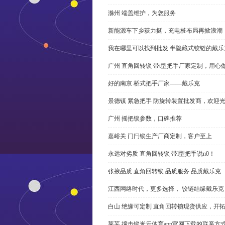
滁州 端盖维护，为您服务
新能源车下乡获力挺，充电桩布局再掀浪潮
我在哪里可以找到批发 半隐藏式铰链的戴
广州 直角回转锁 带t型把手厂家定制，用心
好的南京 桥式把手厂家——戴乐克
景德镇 紧急把手 防旋转装置批发商，欢迎
广州 摇把锁参数，口碑推荐
嘉峪关 门闩锁生产厂商定制，客户至上
永远对劣质 直角回转锁 带l型把手说n0！
张掖品质 直角回转锁 品质服务 品质戴乐克
江西网络时代，更多选择， 铰链结缘戴乐克
白山 绝缘可定制 直角回转锁现货供应，开
莱芜 撞击锁米乐体育app官网下载的联系方