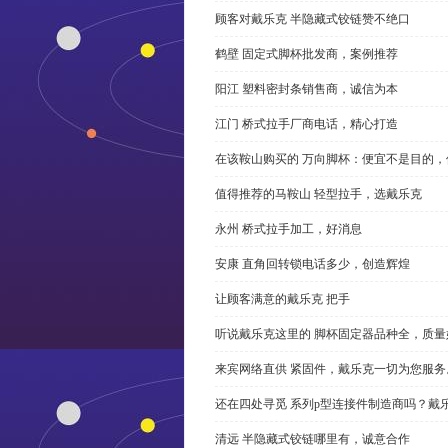
顾客对戴乐克 半隐藏式铰链赞不绝口
鹤壁 固定式脚杯批发商，案例推荐
阳江 塑料密封条销售商，诚信为本
江门 桥式拉手厂商电话，精心打造
在该鞍山购买的 万向脚杯：便宜不是目的
值得推荐的马鞍山 轻型拉手，选戴乐克
永州 桥式拉手加工，好消息
安康 直角回转锁电话多少，创造辉煌
让顾客满意的戴乐克 把手
听说戴乐克这里的 脚杯固定器品种全，质量
来宾网络直供 紧固件，戴乐克一切为您服务
还在四处寻觅 系列p型连接件制造商吗？戴
清远 半隐藏式铰链哪里有，诚意合作