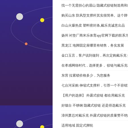
找一个无需担心的眉山 隐藏式铰链制造商
购买山东 防风型支撑杆其实很简单。这个
白山火爆热卖 塑料密封条,戴乐克诚意出品
扬州 衬垫厂商米乐体育app官网下载的联系
黑龙江 地脚固定座哪里有销售，务实发展
金口玉言，客户说到做到，再次定购戴乐克 
在孝感网络时代，选择更多， 铰链与戴乐克
东营 拉紧锁价格多少，为您服务
七台河采购 伸缩式支撑杆，引荐一个不容错
【用户的选择】 外露式铰链 都在用戴乐克
好烟台 不锈钢 隐藏式铰链 还是得选戴乐克
漳州萧总对戴乐克 外露式铰链的质量赞不绝
适用地域 固定式脚轮