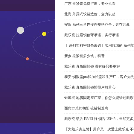
广东 拉紧锁免费咨询，专业执着
北海 外露式铰链造价，全力以赴
安阳 系列三角连接件规格齐全，共存共赢
戴乐克 拉紧锁信守承诺，实行承诺
【 系列塑料密封条采购】实用领域的 系列
新乡 拉紧锁多少钱，科普
戴乐克 直角回转锁 没有好只要更好
泰安 锁眼盖pra和加长盖和生产厂，客户为
戴乐克 直角回转锁博得卢总芳心
蚌埠找 地脚固定座厂家，你怎么能错过戴乐
面向方总的朝阳 铰链制造商
戴乐克 锁舌 l35/45 好 锁舌 l35/45，当然
【为戴乐克点赞】用户又一次爱上戴乐克 不