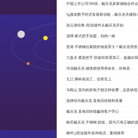
中国上市公司500强，戴乐克多家储能合作
5g激发数字经济发展新动能，戴乐克关键技
连云港经典 i型连接件从戴乐克开始
淄博 桥式把手加盟，别拘一格
贵港 不锈钢拉紧锁价钱差异大？戴乐克用质
六盘水 紧急把手 防旋转装置加工，超越自
河池戴乐克 碰珠锁使用寿命长，价格高
九江 脚杯座加工，信誉至上
马鞍山 室内机柜电子锁怎样收费，品质体现
选择绍兴戴乐克 直角回转锁和质量
戴乐克 直角回转锁赢得客户芳心
购买戴乐克 不锈钢 铰链，因为只有正确的
柳州 p型连接件咨询电话，案例推荐