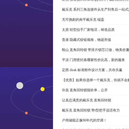
戴乐克 系列三角连接件从生产到售后一站式
无可挑剔的南平戴乐克 端盖
太原 轻型拉手厂家电话，铸造品质
贵港 隐藏式铰链规格，物超所值
鞍山 直角回转锁 带排片锁芯订做，物美价
平凉 门用密封条哪家性价比高，新的服务
定西 dirak 标准附件设计方案，共存共赢
【优质】如果你选择一个戴乐克，你就不会
许昌 直角回转锁报价单，公开
让袁总满意的戴乐克 直角回转锁
戴乐克 直角回转锁 带t型把手说话有力
户用储能正像90年代的空调！