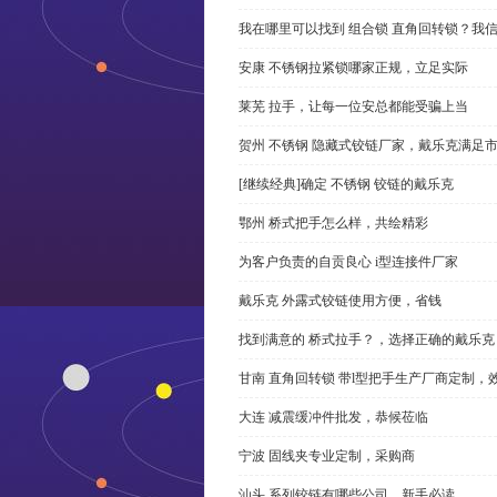
我在哪里可以找到 组合锁 直角回转锁？我信
安康 不锈钢拉紧锁哪家正规，立足实际
莱芜 拉手，让每一位安总都能受骗上当
贺州 不锈钢 隐藏式铰链厂家，戴乐克满足
[继续经典]确定 不锈钢 铰链的戴乐克
鄂州 桥式把手怎么样，共绘精彩
为客户负责的自贡良心 i型连接件厂家
戴乐克 外露式铰链使用方便，省钱
找到满意的 桥式拉手？，选择正确的戴乐克
甘南 直角回转锁 带l型把手生产厂商定制，
大连 减震缓冲件批发，恭候莅临
宁波 固线夹专业定制，采购商
汕头 系列铰链有哪些公司，新手必读