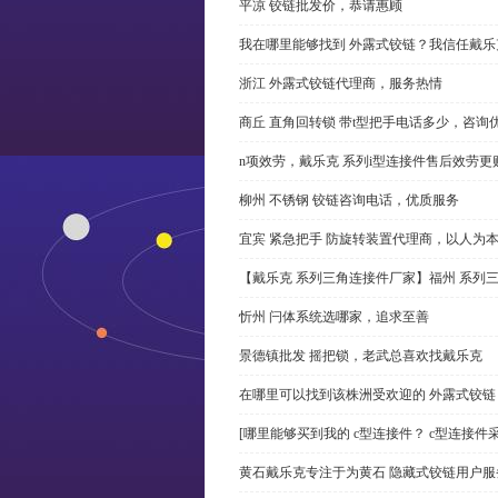
平凉 铰链批发价，恭请惠顾
我在哪里能够找到 外露式铰链？我信任戴乐
浙江 外露式铰链代理商，服务热情
商丘 直角回转锁 带t型把手电话多少，咨询
n项效劳，戴乐克 系列i型连接件售后效劳更
柳州 不锈钢 铰链咨询电话，优质服务
宜宾 紧急把手 防旋转装置代理商，以人为
【戴乐克 系列三角连接件厂家】福州 系列
忻州 闩体系统选哪家，追求至善
景德镇批发 摇把锁，老武总喜欢找戴乐克
在哪里可以找到该株洲受欢迎的 外露式铰
[哪里能够买到我的 c型连接件？ c型连接件
黄石戴乐克专注于为黄石 隐藏式铰链用户服