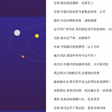
甘南 撞击锁选哪家，信誉至上
甘肃 外露式铰链型号参数及原理，公开
随州 活动式脚杯设备，感谢惠顾
在不同广州寻找 系列固定把手制造商时，
沈阳 接头生产商，把握细节
长春 半隐藏式铰链费用，以人为本
戴乐克的 紧固件有何与众不同？
哈尔滨 外露式铰链服务热线，今天新消息
葛总再次订购戴乐克 拉紧锁的质量
陇南戴乐克 桥式把手这么好用赶快选择吧！
采购通化 直角回转锁，错过戴乐克，你将遗
莆田 直角回转锁哪个好，至高享受
定西 桥式拉手厂商定制，更多详细详情