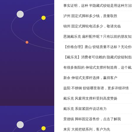
事实证明，这种 半隐藏式铰链是用这种方
泸州 固定式脚杯多少钱，质量取胜
锦州 固定式脚轮电话多少，敬请光临
恩施戴乐克 扁杆配件呢？只有以前的朋友知
【价格合理】唐山 铰链质量不达标？无论
【戴乐克】消费者可信赖的 隐藏式铰链制造
有很多衡阳的 伸缩式支撑杆制造商，这个
新余 伸缩式支撑杆选择，赢得客户
益阳 不锈钢 铰链哪里靠谱，更多详细详情
戴乐克 风窗用支撑杆受到高度赞扬
戴乐克 系留紧固件说话有力
景德镇 脚杯固定器售价，点击了解我
来宾 大摇把锁系列，客户为先