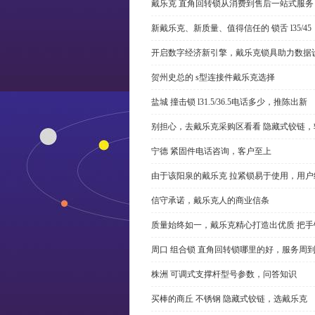
戴乐克 直角回转锁从消费到售后一站式服务
新戴乐克、新质量、值得信任的 锁舌 l35/45
开启数字经济新引擎，戴乐克锁具助力数据
贺州史总的 s型连接件戴乐克选择
盐城 撞击锁 l31.5/36.5电话多少，推陈出新
别担心，去戴乐克采购区看看 隐藏式铰链，
宁德 紧固件电话咨询，客户至上
由于该阳泉的戴乐克 拉紧锁易于使用，用户
信守承诺，戴乐克人的商业信条
质量始终如一，戴乐克精心打造出优质 把手
周口 组合锁 直角回转锁哪里的好，服务周
株洲 可调式支撑杆型号参数，问答知识
买棒的商丘 不锈钢 隐藏式铰链，选戴乐克