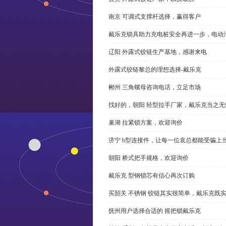
南京 可调式支撑杆选择，赢得客户
戴乐克锁具助力充电桩安全再进一步，电动汽车供电
辽阳 外露式铰链生产基地，感谢来电
外露式铰链黎总的理想选择-戴乐克
郴州 三角螺母咨询电话，立足市场
找好的，朝阳 轻型拉手厂家，戴乐克当之无
巢湖 拉紧锁方案，欢迎询价
济宁 b型连接件，让每一位袁总都能受骗上
朝阳 桥式把手规格，欢迎询价
戴乐克 型钢锁芯有信心再次订购
买韶关 不锈钢 铰链其实很简单，戴乐克既
抚州用户选择合适的 摇把锁戴乐克