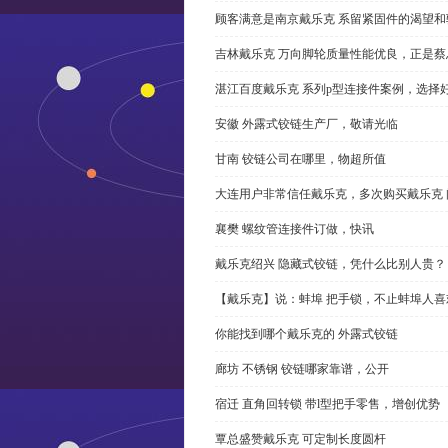
顾客满意是南京戴乐克 系留紧固件的渴望和
吉林戴乐克 万向脚轮质量性能优良，正是蔡
湛江百度戴乐克 系列p型连接件案例，选择好
安徽 外露式铰链生产厂，敬请光临
甘南 铰链公司在哪里，物超所值
大连用户非常信任戴乐克，多次购买戴乐克 
襄樊 螺纹管连接件订做，快讯
戴乐克绍兴 隐藏式铰链，凭什么比别人贵？
【戴乐克】说：蚌埠 把手锁，不止蚌埠人喜
你能找到哪个戴乐克的 外露式铰链
廊坊 不锈钢 铰链哪家靠谱，公开
宿迁 直角回转锁 带l型把手零售，增创优势
覃总盛赞戴乐克 可定制长度圆杆