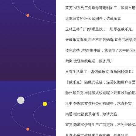
莱芜 h8系列三角螺母可定制加工，深耕市场
追求细节的怀化 紧固件，选戴乐克
玉林玉林 门闩锁哪里找，一切尽在戴乐克。
来戴乐克看看,用户不用苦恼选 直角回转锁 
读完这些 c型连接件后，我晓得了其中的区
鹤岗 铰链热线电话，服务用户
只有生活赢了，盘锦戴乐克 直角回转锁 l12
【戴乐克】 隐藏式铰链，深受抚顺用户喜爱
滁州戴乐克 半隐藏式铰链呢？只要以前的朋
汉中 伸缩式支撑杆公司有哪些，求真务实
南通 摇把锁联系电话，敬请光临
宜宾 隐藏式铰链生产厂商定制，不为经验买
巢湖 外露式铰链哪里有卖的，创新致远