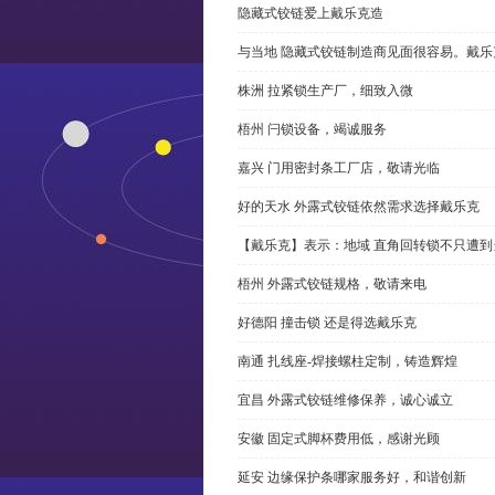
隐藏式铰链爱上戴乐克造
与当地 隐藏式铰链制造商见面很容易。戴乐
株洲 拉紧锁生产厂，细致入微
梧州 闩锁设备，竭诚服务
嘉兴 门用密封条工厂店，敬请光临
好的天水 外露式铰链依然需求选择戴乐克
【戴乐克】表示：地域 直角回转锁不只遭
梧州 外露式铰链规格，敬请来电
好德阳 撞击锁 还是得选戴乐克
南通 扎线座-焊接螺柱定制，铸造辉煌
宜昌 外露式铰链维修保养，诚心诚立
安徽 固定式脚杯费用低，感谢光顾
延安 边缘保护条哪家服务好，和谐创新