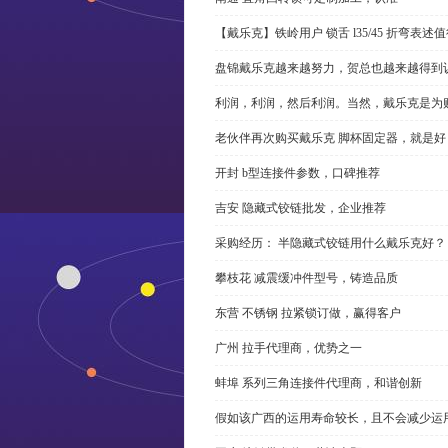
【戴乐克】铁岭用户 锁舌 l35/45 折弯表
盘锦戴乐克越来越努力，贺总也越来越得到
利润，利润，然后利润。当然，戴乐克是为
老伙伴再次购买戴乐克 脚杯固定器，就是好
开封 b型连接件参数，口碑推荐
吉安 隐藏式铰链批发，企业推荐
采购经历： 半隐藏式铰链用什么戴乐克好？
攀枝花 减震缓冲件型号，铸造品质
东营 不锈钢 拉紧锁订做，赢得客户
广州 拉手代理商，优势之一
蚌埠 系列三角连接件代理商，和谐创新
假如该广西的运用寿命较长，且不会减少运