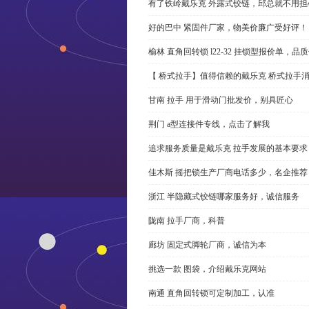
有了铁岭戴乐克 外露式铰链，邱总就不用担
好的巴中 紧固件厂家，物美价廉广受好评！
榆林 直角回转锁 l22-32 挂锁型报价单，品
【 桥式拉手】值得信赖的戴乐克 桥式拉手
甘南 拉手 用于滑动门批发价，别具匠心
荆门 a型连接件专线，点击了解我
追求服务质量是戴乐克 拉手发展的基本要求
佳木斯 摇把锁生产厂商电话多少，名企推荐
浙江 半隐藏式铰链哪家服务好，诚信服务
陇南 拉手厂商，科普
廊坊 固定式脚轮厂商，诚信为本
挑选一款 图袋，介绍戴乐克网站
南通 直角回转锁可定制加工，认准