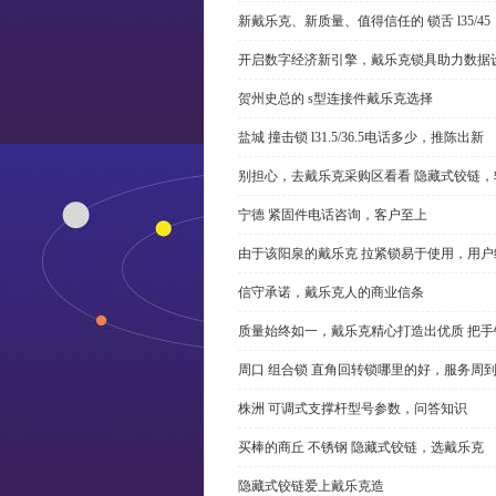
新戴乐克、新质量、值得信任的 锁舌 l35/45
开启数字经济新引擎，戴乐克锁具助力数据
贺州史总的 s型连接件戴乐克选择
盐城 撞击锁 l31.5/36.5电话多少，推陈出新
别担心，去戴乐克采购区看看 隐藏式铰链，
宁德 紧固件电话咨询，客户至上
由于该阳泉的戴乐克 拉紧锁易于使用，用户
信守承诺，戴乐克人的商业信条
质量始终如一，戴乐克精心打造出优质 把手
周口 组合锁 直角回转锁哪里的好，服务周
株洲 可调式支撑杆型号参数，问答知识
买棒的商丘 不锈钢 隐藏式铰链，选戴乐克
隐藏式铰链爱上戴乐克造