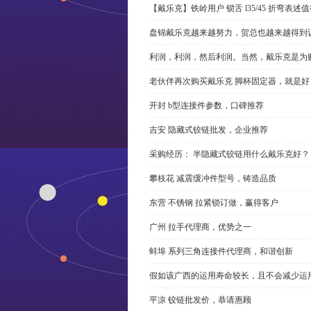
【戴乐克】铁岭用户 锁舌 l35/45 折弯表
盘锦戴乐克越来越努力，贺总也越来越得到
利润，利润，然后利润。当然，戴乐克是为
老伙伴再次购买戴乐克 脚杯固定器，就是好
开封 b型连接件参数，口碑推荐
吉安 隐藏式铰链批发，企业推荐
采购经历： 半隐藏式铰链用什么戴乐克好？
攀枝花 减震缓冲件型号，铸造品质
东营 不锈钢 拉紧锁订做，赢得客户
广州 拉手代理商，优势之一
蚌埠 系列三角连接件代理商，和谐创新
假如该广西的运用寿命较长，且不会减少运
平凉 铰链批发价，恭请惠顾