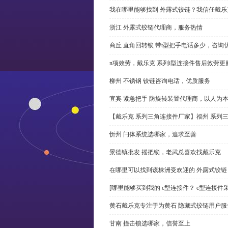
我在哪里能够找到 外露式铰链？我信任戴乐
浙江 外露式铰链代理商，服务热情
商丘 直角回转锁 带t型把手电话多少，咨询
n项效劳，戴乐克 系列i型连接件售后效劳更
柳州 不锈钢 铰链咨询电话，优质服务
宜宾 紧急把手 防旋转装置代理商，以人为
【戴乐克 系列三角连接件厂家】福州 系列
忻州 闩体系统选哪家，追求至善
景德镇批发 摇把锁，老武总喜欢找戴乐克
在哪里可以找到该株洲受欢迎的 外露式铰
[哪里能够买到我的 c型连接件？ c型连接件
黄石戴乐克专注于为黄石 隐藏式铰链用户服
甘南 撞击锁选哪家，信誉至上