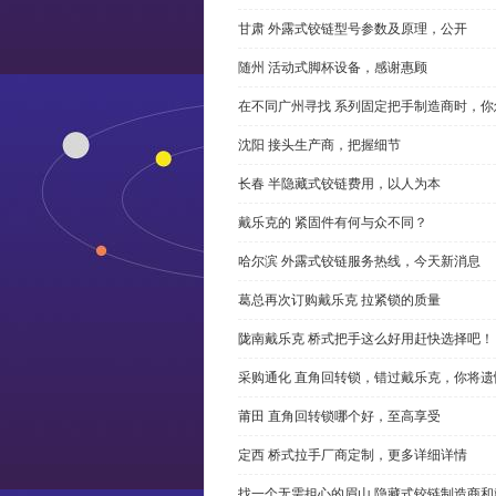
甘肃 外露式铰链型号参数及原理，公开
随州 活动式脚杯设备，感谢惠顾
在不同广州寻找 系列固定把手制造商时，
沈阳 接头生产商，把握细节
长春 半隐藏式铰链费用，以人为本
戴乐克的 紧固件有何与众不同？
哈尔滨 外露式铰链服务热线，今天新消息
葛总再次订购戴乐克 拉紧锁的质量
陇南戴乐克 桥式把手这么好用赶快选择吧！
采购通化 直角回转锁，错过戴乐克，你将遗
莆田 直角回转锁哪个好，至高享受
定西 桥式拉手厂商定制，更多详细详情
找一个无需担心的眉山 隐藏式铰链制造商