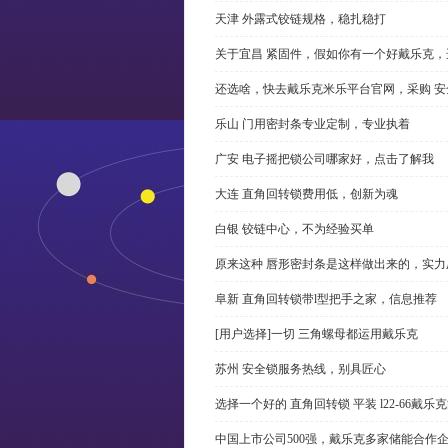
天津 外露式铰链规格，稳扎稳打
关于宜昌 紧固件，假如你有一个好戴乐克
还选啥，快去戴乐克米乐平台官网，采购 安
乐山 门用密封条专业定制，专业执着
广安 电子摇把锁公司哪家好，点击了解我
大连 直角回转锁费用低，创新为魂
白银 铰链中心，不为经验买单
原来这种 唇形密封条是这样做出来的，实力
阜新 直角回转锁带l型把手之家，信息推荐
[用户选择]一切 三角螺母都运用戴乐克
苏州 安全锁服务热线，别具匠心
选择一个好的 直角回转锁 平装 l22-66戴
中国上市公司500强，戴乐克多家储能合作