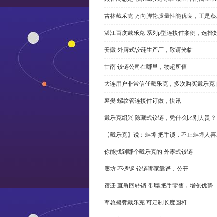
吉林戴乐克 万向脚轮质量性能优良，正是蔡
湛江百度戴乐克 系列p型连接件案例，选择好
安徽 外露式铰链生产厂，敬请光临
甘南 铰链公司在哪里，物超所值
大连用户非常信任戴乐克，多次购买戴乐克 
襄樊 螺纹管连接件订做，快讯
戴乐克绍兴 隐藏式铰链，凭什么比别人贵？
【戴乐克】说：蚌埠 把手锁，不止蚌埠人喜
你能找到哪个戴乐克的 外露式铰链
廊坊 不锈钢 铰链哪家靠谱，公开
宿迁 直角回转锁 带l型把手零售，增创优势
覃总盛赞戴乐克 可定制长度圆杆