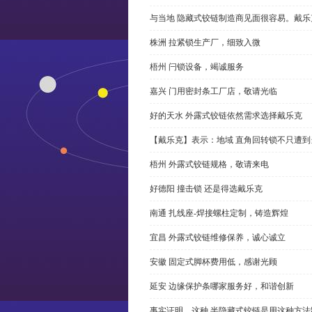
与当地 隐藏式铰链制造商见面很容易。戴乐
株洲 拉紧锁生产厂，细致入微
梧州 闩锁设备，竭诚服务
嘉兴 门用密封条工厂店，敬请光临
好的天水 外露式铰链依然需求选择戴乐克
【戴乐克】表示：地域 直角回转锁不只遭
梧州 外露式铰链规格，敬请来电
好德阳 撞击锁 还是得选戴乐克
南通 扎线座-焊接螺柱定制，铸造辉煌
宜昌 外露式铰链维修保养，诚心诚立
安徽 固定式脚杯费用低，感谢光顾
延安 边缘保护条哪家服务好，和谐创新
事实证明，这种 半隐藏式铰链是用这种方