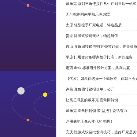
戴乐克 系列三角连接件从生产到售后一站式
无可挑剔的南平戴乐克 端盖
太原 轻型拉手厂家电话，铸造品质
贵港 隐藏式铰链规格，物超所值
鞍山 直角回转锁 带排片锁芯订做，物美价
平凉 门用密封条哪家性价比高，新的服务
定西 dirak 标准附件设计方案，共存共赢
【优质】如果你选择一个戴乐克，你就不会
许昌 直角回转锁报价单，公开
让袁总满意的戴乐克 直角回转锁
戴乐克 直角回转锁 带t型把手说话有力
户用储能正像90年代的空调！
安庆 隐藏式铰链批发有技巧，选好厂家是关