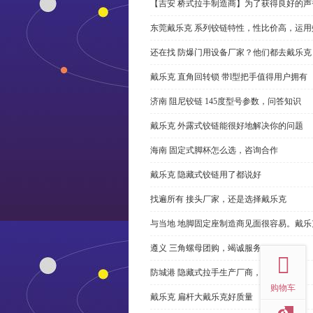
【吉安 桥式拉手制造商】为了获得良好的
东莞戴乐克 系列铰链特性，性比价高，运用
还在找 防爆门用设备厂家？他们都去戴乐克
戴乐克 直角回转锁 带l型把手值得用户拥有
济南 阻尼铰链 145度型号参数，问答知识
戴乐克 外露式铰链能很好地解决你的问题
海南 固定式脚杯怎么选，咨询合作
戴乐克 隐藏式铰链用了都说好
找遍所有 接头厂家，还是选择戴乐克
与当地 地脚固定座制造商见面很容易。戴乐
top
遵义 三角螺母团购，竭诚服务
防城港 隐藏式拉手生产厂商，尊重客户
购物车
戴乐克 扁杆大戴乐克好质量