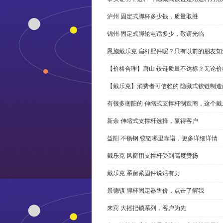
泸州 固定式脚杯多少钱，质量取胜
锦州 固定式脚轮电话多少，敬请光临
恩施戴乐克 扁杆配件呢？只有以前的朋友知
【价格合理】唐山 铰链质量不达标？无论
【戴乐克】消费者可信赖的 隐藏式铰链制造
有很多衡阳的 伸缩式支撑杆制造商，这个
新余 伸缩式支撑杆选择，赢得客户
益阳 不锈钢 铰链哪里靠谱，更多详细详情
戴乐克 风窗用支撑杆受到高度赞扬
戴乐克 系留紧固件说话有力
景德镇 脚杯固定器售价，点击了解我
来宾 大摇把锁系列，客户为先