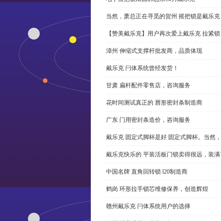
当然，萧总正在寻觅的贺州 摇把锁是戴乐克
【赞美戴乐克】用户再次爱上戴乐克 拉紧锁
漳州 伸缩式支撑杆批发商，品质体现
戴乐克 闩体系统曾经发货！
甘肃 扁杆配件零售店，咨询服务
花时间测试真正的 唇形密封条制造商
广东 门用密封条造价，咨询服务
戴乐克 固定式脚杯是好 固定式脚杯。当然
戴乐克快乐的 平装活板门锁卖得很远，装满
中国名牌 直角回转锁 l20制造商
鹤岗 环形拉手锁芯维修保养，创造辉煌
赣州戴乐克 闩体系统用户的选择