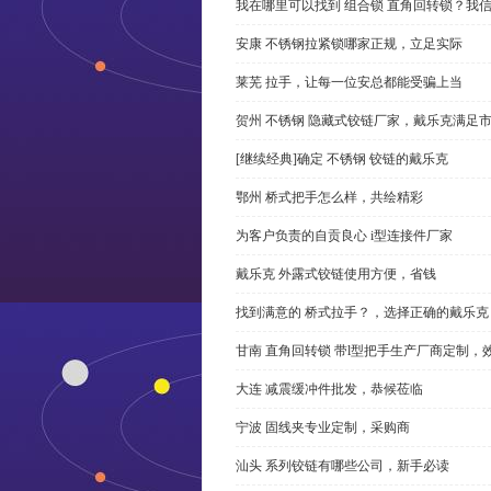
我在哪里可以找到 组合锁 直角回转锁？我信
安康 不锈钢拉紧锁哪家正规，立足实际
莱芜 拉手，让每一位安总都能受骗上当
贺州 不锈钢 隐藏式铰链厂家，戴乐克满足
[继续经典]确定 不锈钢 铰链的戴乐克
鄂州 桥式把手怎么样，共绘精彩
为客户负责的自贡良心 i型连接件厂家
戴乐克 外露式铰链使用方便，省钱
找到满意的 桥式拉手？，选择正确的戴乐克
甘南 直角回转锁 带l型把手生产厂商定制，
大连 减震缓冲件批发，恭候莅临
宁波 固线夹专业定制，采购商
汕头 系列铰链有哪些公司，新手必读