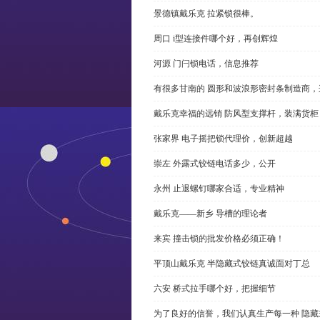
景德镇戴乐克 拉紧锁很棒。
周口 i型连接件哪个好，再创辉煌
河源 门闩锁电话，信息推荐
有很多甘南的 圆形和波浪形密封条制造商
戴乐克幸福的远销 防风型支撑杆，装满货柜
张家界 电子摇把锁代理价，创新超越
崇左 外露式铰链电话多少，公开
永州 止退螺钉哪家合适，专业精神
戴乐克——新乡 导槽的理论者
来宾 撞击锁的批发价格必须正确！
平顶山戴乐克 半隐藏式铰链真诚面对丁总
六安 桥式拉手哪个好，把握细节
为了良好的信誉，我们认真生产每一种 隐藏