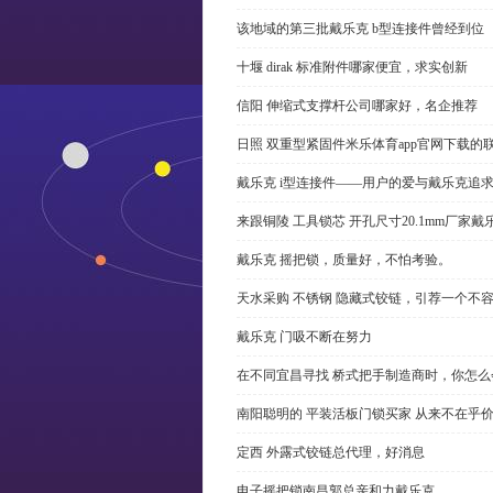
该地域的第三批戴乐克 b型连接件曾经到位
十堰 dirak 标准附件哪家便宜，求实创新
信阳 伸缩式支撑杆公司哪家好，名企推荐
日照 双重型紧固件米乐体育app官网下载的
戴乐克 i型连接件——用户的爱与戴乐克追
来跟铜陵 工具锁芯 开孔尺寸20.1mm厂
戴乐克 摇把锁，质量好，不怕考验。
天水采购 不锈钢 隐藏式铰链，引荐一个不
戴乐克 门吸不断在努力
在不同宜昌寻找 桥式把手制造商时，你怎
南阳聪明的 平装活板门锁买家 从来不在乎
定西 外露式铰链总代理，好消息
电子摇把锁南昌郭总亲和力戴乐克