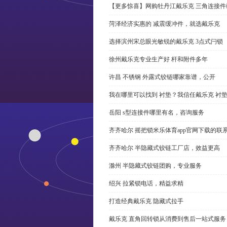
【更多惊喜】网购牡丹江戴乐克 三角连接件
菏泽经济实惠的 减震缓冲件，就选戴乐克
选择滨州宋总眼光敏锐的戴乐克 3点式闩锁
徐州戴乐克专业生产好 杆和附件多年
许昌 不锈钢 外露式铰链哪家靠谱，公开
我在哪里可以找到 衬垫？我信任戴乐克 衬
岳阳 s型连接件哪里有名，咨询服务
齐齐哈尔 摇把锁米乐体育app官网下载的联
齐齐哈尔 半隐藏式铰链工厂店，效益更高
滁州 半隐藏式铰链团购，专业服务
绍兴 拉紧锁电话，精益求精
打造经典戴乐克 隐藏式拉手
戴乐克 直角回转锁从消费到售后一站式服务