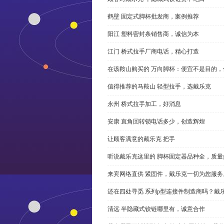
鹤壁 固定式脚杯批发商，案例推荐
阳江 塑料密封条销售商，诚信为本
江门 桥式拉手厂商电话，精心打造
在该鞍山购买的 万向脚杯：便宜不是目的
值得推荐的马鞍山 轻型拉手，选戴乐克
永州 桥式拉手加工，好消息
安康 直角回转锁电话多少，创造辉煌
让顾客满意的戴乐克 把手
听说戴乐克这里的 脚杯固定器品种全，质量
来宾网络直供 紧固件，戴乐克一切为您服务
还在四处寻觅 系列p型连接件制造商吗？戴
清远 半隐藏式铰链哪里有，诚意合作