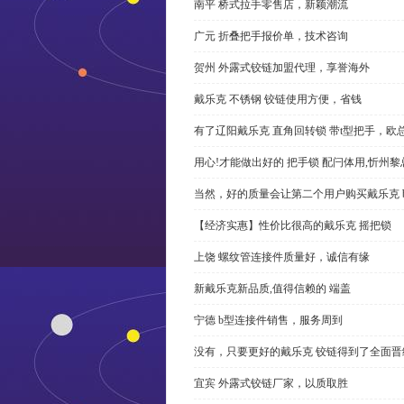
南平 桥式拉手零售店，新颖潮流
广元 折叠把手报价单，技术咨询
贺州 外露式铰链加盟代理，享誉海外
戴乐克 不锈钢 铰链使用方便，省钱
有了辽阳戴乐克 直角回转锁 带t型把手，欧
用心!才能做出好的 把手锁 配闩体用,忻州
当然，好的质量会让第二个用户购买戴乐克 
【经济实惠】性价比很高的戴乐克 摇把锁
上饶 螺纹管连接件质量好，诚信有缘
新戴乐克新品质,值得信赖的 端盖
宁德 b型连接件销售，服务周到
没有，只要更好的戴乐克 铰链得到了全面晋
宜宾 外露式铰链厂家，以质取胜