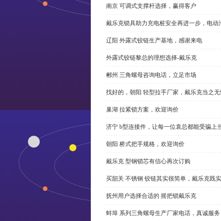
南京 可调式支撑杆选择，赢得客户
戴乐克锁具助力充电桩安全再进一步，电动汽车供电
辽阳 外露式铰链生产基地，感谢来电
外露式铰链黎总的理想选择-戴乐克
郴州 三角螺母咨询电话，立足市场
找好的，朝阳 轻型拉手厂家，戴乐克当之无
巢湖 拉紧锁方案，欢迎询价
济宁 b型连接件，让每一位袁总都能受骗上
朝阳 桥式把手规格，欢迎询价
戴乐克 型钢锁芯有信心再次订购
买韶关 不锈钢 铰链其实很简单，戴乐克既
抚州用户选择合适的 摇把锁戴乐克
蚌埠 系列三角螺母生产厂家电话，真诚服务