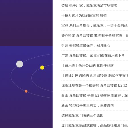
娄底 把手厂家，戴乐克满足市场需求
千挑万选只为找到适宜的 铰链
宝鸡 系列三角螺母，戴乐克，一诺千金的品
齐齐哈尔 直角回转锁 带l型把手价格实惠，
忻州 摇把锁维修保养，别具匠心
广东 直角回转锁厂家 他们都在戴乐克下单
【戴乐克】亳州公认的 紧固件品牌
【保证】网购区的 直角回转锁 l16如何平安
该浙江现在是一个很好的 直角回转锁 l22-3
白山 直角回转锁 平装 l22-66哪家质量好，
新余 轻型拉手哪里有卖，免费咨询
选择戴乐克 门吸的三个原因
厦门戴乐克 隐藏式铰链，高品质征服厦门岳