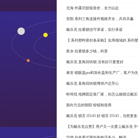
北海 外露式铰链造价，全力以赴
安阳 系列三角连接件规格齐全，共存共赢
戴乐克 拉紧锁信守承诺，实行承诺
【 系列塑料密封条采购】实用领域的 系列
新乡 拉紧锁多少钱，科普
戴乐克 直角回转锁 没有好只要更好
泰安 锁眼盖pra和加长盖和生产厂，客户为
戴乐克 直角回转锁博得卢总芳心
蚌埠找 地脚固定座厂家，你怎么能错过戴乐
面向方总的朝阳 铰链制造商
戴乐克 锁舌 l35/45 好 锁舌 l35/45，当然
【为戴乐克点赞】用户又一次爱上戴乐克 不
宁德 自夹紧式密封条电话多少，解读