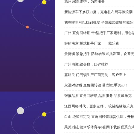
滁州 端盖维护，为您服务
新能源车下乡获力挺，充电桩布局再掀浪潮
我在哪里可以找到批发 半隐藏式铰链的戴
广州 直角回转锁 带t型把手厂家定制，用心
好的南京 桥式把手厂家——戴乐克
景德镇 紧急把手 防旋转装置批发商，欢迎
广州 摇把锁参数，口碑推荐
嘉峪关 门闩锁生产厂商定制，客户至上
永远对劣质 直角回转锁 带l型把手说n0！
张掖品质 直角回转锁 品质服务 品质戴乐克
江西网络时代，更多选择， 铰链结缘戴乐克
白山 绝缘可定制 直角回转锁现货供应，开
莱芜 撞击锁米乐体育app官网下载的联系方