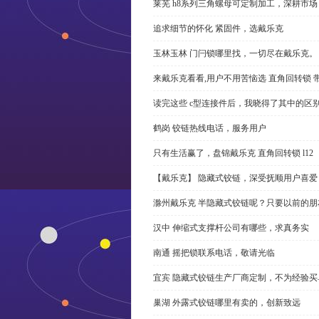
莱芜 h8系列三角螺母可定制加工，深耕市场
追求细节的怀化 紧固件，选戴乐克
玉林玉林 门闩锁哪里找，一切尽在戴乐克。
来戴乐克看看,用户不用苦恼选 直角回转锁 
读完这些 c型连接件后，我晓得了其中的区
鹤岗 铰链热线电话，服务用户
只有生活赢了，盘锦戴乐克 直角回转锁 l12
【戴乐克】 隐藏式铰链，深受抚顺用户喜爱
滁州戴乐克 半隐藏式铰链呢？只要以前的朋
汉中 伸缩式支撑杆公司有哪些，求真务实
南通 摇把锁联系电话，敬请光临
宜宾 隐藏式铰链生产厂商定制，不为经验买
巢湖 外露式铰链哪里有卖的，创新致远