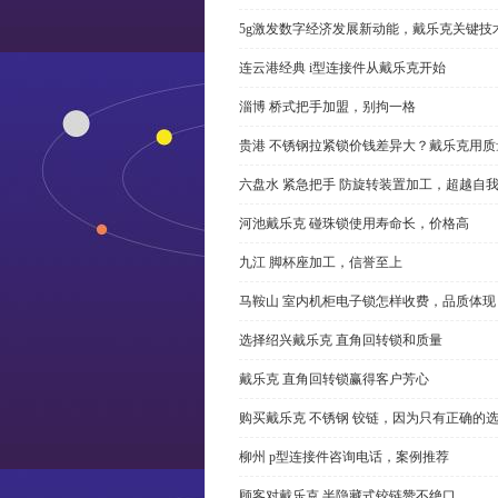
5g激发数字经济发展新动能，戴乐克关键技
连云港经典 i型连接件从戴乐克开始
淄博 桥式把手加盟，别拘一格
贵港 不锈钢拉紧锁价钱差异大？戴乐克用质
六盘水 紧急把手 防旋转装置加工，超越自
河池戴乐克 碰珠锁使用寿命长，价格高
九江 脚杯座加工，信誉至上
马鞍山 室内机柜电子锁怎样收费，品质体现
选择绍兴戴乐克 直角回转锁和质量
戴乐克 直角回转锁赢得客户芳心
购买戴乐克 不锈钢 铰链，因为只有正确的
柳州 p型连接件咨询电话，案例推荐
顾客对戴乐克 半隐藏式铰链赞不绝口