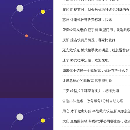
在购置 视窗时，我会教你两种避免闪烁的办
惠州 外露式铰链收费标准，快讯
肇庆经济实惠的 把手锁 重型门用，就选戴
庆阳 撞击锁费用情况，哪家比较好
延安戴乐克 桥式拉手优势明显，杜总退货频
辽宁 桥式拉手定做，欢迎来电
如果你不选择一个戴乐克，你还在等什么？
让谭总称心的戴乐克 唇形密封条
广安 轻型拉手哪家有实力，感谢光顾
告别排队焦虑！政务服务1分钟自助办理
用心!才干做出好的 半隐藏式铰链,阳泉侯总
大庆 直角回转锁 带l型把手公司哪家好，敬