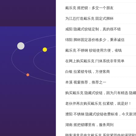
戴乐克 摇把锁：多交一个朋友
为江总打造戴乐克 固定式脚杯
咸阳 隐藏式铰链定制，真的很不错
绵阳 脚杯固定器价格多少，秉承诚信
戴乐克 不锈钢 铰链使用方便，省钱
在网上购买戴乐克 闩体系统非常简单
白银 拉紧锁专线，方便客商
本溪 视窗推荐，推荐之一
购买戴乐克 隐藏式铰链，因为只有精选 隐
老伙伴再次购买戴乐克 拉紧锁，就是好！
濮阳 不锈钢 隐藏式铰链收费标准，今天新
湖南 摇把锁哪里有，服务周到
顾客满意是南京戴乐克 系留紧固件的渴望和