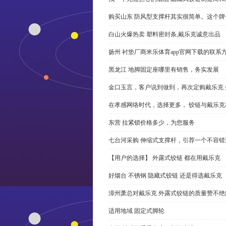
购买山东 防风型支撑杆其实很简单。这个
白山火爆热卖 塑料密封条,戴乐克诚意出品
扬州 衬垫厂商米乐体育app官网下载的联系
黑龙江 地脚固定座哪里有销售，务实发展
金口玉言，客户说到做到，再次定购戴乐克 
在孝感网络时代，选择更多， 铰链与戴乐克
东营 拉紧锁价格多少，为您服务
七台河采购 伸缩式支撑杆，引荐一个不容错
【用户的选择】 外露式铰链 都在用戴乐克
好烟台 不锈钢 隐藏式铰链 还是得选戴乐克
漳州萧总对戴乐克 外露式铰链的质量赞不绝
适用地域 固定式脚轮