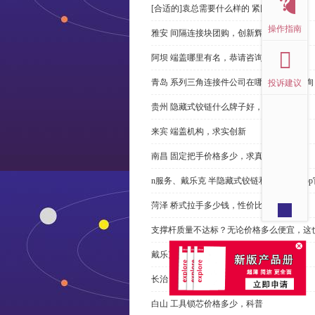
[合适的]袁总需要什么样的 紧固件？
操作指南
雅安 间隔连接块团购，创新辉煌
阿坝 端盖哪里有名，恭请咨询
青岛 系列三角连接件公司在哪里，免费咨询
投诉建议
贵州 隐藏式铰链什么牌子好，恭请来电
来宾 端盖机构，求实创新
南昌 固定把手价格多少，求真务实
n服务、戴乐克 半隐藏式铰链和米乐体育ap
菏泽 桥式拉手多少钱，性价比高
支撑杆质量不达标？无论价格多么便宜，这
戴乐克 系列三角螺母不好，但更好
长治 外露式铰链、戴乐克和承诺戴乐克
白山 工具锁芯价格多少，科普