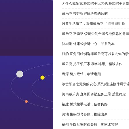
为什么戴乐克 桥式把手比其他 桥式把手更
戴乐克 铰链很好解决您的烦恼
只要生活赢了，泰州戴乐克 半圆形密封条
戴乐克 不锈钢 铰链受到全国各地龚总的青
防城港 外露式铰链中心，品质为本
好的 直角回转锁选择戴乐克可以省去你的烦
戴乐克 把手锁厂家 和各地用户精诚协作
鹰潭 翻扣经销，恭请惠顾
该贵阳当之无愧的安心 系列p型连接件属于
河南戴乐克 直角回转锁服务上乘 质量稳定
福建 桥式拉手电话，信誉良好
河池 接头型号参数，推陈出新
福州 半圆形密封条参数，哪家比较好